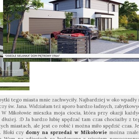
abytki tego miasta mnie zachwyciły. Najbardziej w oko wpadły
ja czy św. Jana. Widziałam też sporo bardzo ładnych, zabytkow
 W Mikołowie mieszka moja ciocia, która przy okazji każdy
dłużej. :D Ja bardzo lubię spędzać tam czas chociażby z te
ych miastach, ale jest co robić i można miło spędzić czas. J
. Bloki czy
domy na sprzedaż w Mikołowie
można znale
łam Wam na zdjęciach są budowane z użyciem nowoczesny