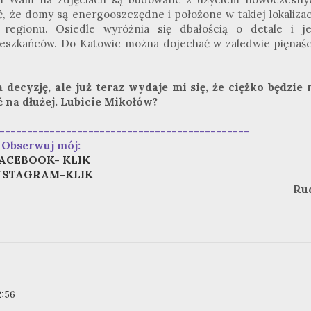
, że domy są energooszczędne i położone w takiej lokalizacj
egionu. Osiedle wyróżnia się dbałością o detale i je
ieszkańców. Do Katowic można dojechać w zaledwie pięnaśc
decyzję, ale już teraz wydaje mi się, że ciężko będzie 
 na dłużej. Lubicie Mikołów?
---------------------------------------------
Obserwuj mój:
ACEBOOK- KLIK
NSTAGRAM-KLIK
Ru
2:56