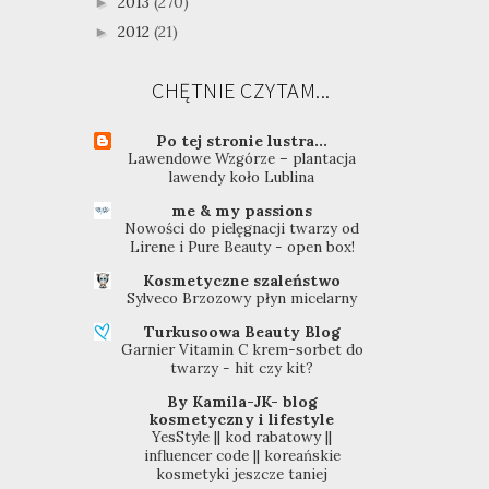
2013
(270)
►
2012
(21)
►
CHĘTNIE CZYTAM...
Po tej stronie lustra...
Lawendowe Wzgórze – plantacja
lawendy koło Lublina
me & my passions
Nowości do pielęgnacji twarzy od
Lirene i Pure Beauty - open box!
Kosmetyczne szaleństwo
Sylveco Brzozowy płyn micelarny
Turkusoowa Beauty Blog
Garnier Vitamin C krem-sorbet do
twarzy - hit czy kit?
By Kamila-JK- blog
kosmetyczny i lifestyle
YesStyle || kod rabatowy ||
influencer code || koreańskie
kosmetyki jeszcze taniej