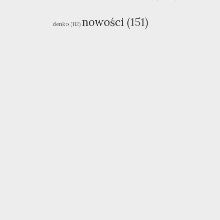
nowości
(151)
denko
(112)