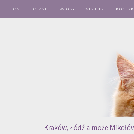
HOME
O MNIE
WŁOSY
WISHLIST
KONTAK
Kraków, Łódź a może Mikołów