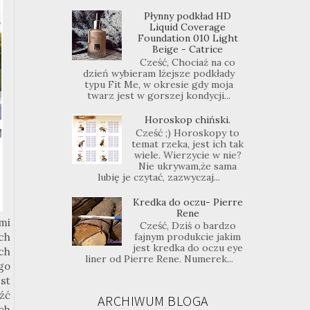
Płynny podkład HD
Liquid Coverage
Foundation 010 Light
Beige - Catrice
Cześć, Chociaż na co
dzień wybieram lżejsze podkłady
typu Fit Me, w okresie gdy moja
twarz jest w gorszej kondycji...
Horoskop chiński.
Cześć ;) Horoskopy to
temat rzeka, jest ich tak
wiele. Wierzycie w nie?
Nie ukrywam,że sama
lubię je czytać, zazwyczaj...
Kredka do oczu- Pierre
Rene
 mi
Cześć, Dziś o bardzo
ych
fajnym produkcie jakim
jest kredka do oczu eye
ch
liner od Pierre Rene. Numerek...
go
est
źć
ARCHIWUM BLOGA
ch