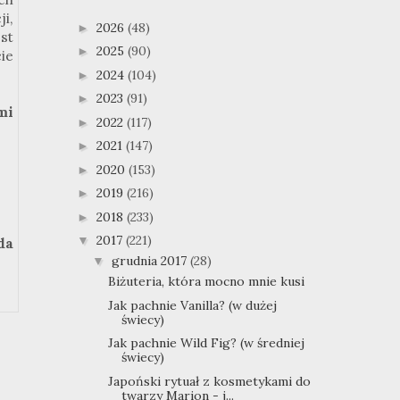
i,
2026
(48)
►
st
2025
(90)
►
ie
2024
(104)
►
2023
(91)
►
mi
2022
(117)
►
2021
(147)
►
2020
(153)
►
2019
(216)
►
2018
(233)
►
2017
(221)
▼
da
grudnia 2017
(28)
▼
Biżuteria, która mocno mnie kusi
Jak pachnie Vanilla? (w dużej
świecy)
Jak pachnie Wild Fig? (w średniej
świecy)
Japoński rytuał z kosmetykami do
twarzy Marion - j...