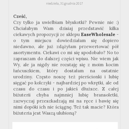
niedziela, 31 grudnia 2017
Cześć,
Czy tylko ja uwielbiam błyskotki? Pewnie nie :)
Chciałabym Wam dzisiaj przedstawić kilka
ciekawych propozycji ze sklepu
EaseWholesale
-
o tym miejscu dowiedziałam się dopiero
niedawno, ale już zdążyłam przewertować pół
asortymentu. Ciekawi co mi się spodobało? No to
zapraszam do dalszej części wpisu. Nie wiem jak
Wy, ale ja nigdy nie rozstaję się z moim kocim
łańcuszkiem, który dostałam na ostatnie
urodziny. Często noszę też pierścionki i lubię
sięgać po kolczyki - najbardziej po wkrętki, ale od
czasu do czasu i po jakieś dłuższe. Z całej
biżuterii chyba najmniej lubię bransoletki,
zazwyczaj przeszkadzają mi na ręce i bawię się
nimi dopóki ich nie ściągnę. Też tak macie? Która
biżuteria jest Waszą ulubioną?