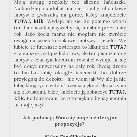
Moją uwagę przykuły też śliczne łańcuszki.
Najbardziej spodobał mi się trochę choinkowy
motyw z gwiazdką na górze, który znajdziecie
TUTAJ, klik.
Wydaje mi się, że pomimo wzoru
ten łańcuszek spisywałby się idealnie przez cały
rok. Jako kocia mama nie mogłam nie zwrócić
uwagi na jakieś kociakowe motywy... jeżeli i Wy
lubicie te futrzaste zwierzęta to kliknijcie
TUTAJ
- łańcuszek jest już kolorowy, ale ten jasnozielony
motyw z czarnym kocurem również wydaje mi się
być dosyć uniwersalny na cały rok. Swoją drogą
to bardzo lubię okrągłe łańcuszki, bo dobrze
przylegają do dekoltu - nie wiem jak Wy, ale ja nie
lubię kłujących ozdób. Trzecia piękność kojarzy mi
się z kwiatami, bliżej możecie ją zobaczyć
TUTAJ,
klik.
Podejrzewam, że przepięknie by się mieniła
na mojej szyi.
Jak podobają Wam się moje biżuteryjne
propozycje?
Sklep EaseWholesale