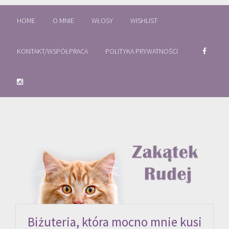
HOME
O MNIE
WŁOSY
WISHLIST
KONTAKT/WSPÓŁPRACA
POLITYKA PRYWATNOŚCI
Biżuteria, która mocno mnie kusi