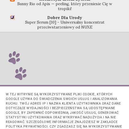
Sunny Rio od Apis — peeling, który przeniesie Cię w
tropiki!
Dobre Dla Urody
Super Serum [10] - Uniwersalny koncentrat
przeciwstarzeniowy od NUXE
W TEJ WITRYNIE SĄ WYKORZYSTYWANE PLIKI COOKIE, KTÓRYCH
GOOGLE UŻYWA DO ŚWIADCZENIA SWOICH USŁUG I ANALIZOWANIA
RUCHU. TWÓJ ADRES IP I NAZWA KLIENTA UŻYTKOWNIKA ORAZ DANE
DOTYCZĄCE WYDAJNOŚCI I BEZPIECZEŃSTWA SĄ UDOSTĘPNIANE
GOOGLE, BY ZAPEWNIĆ ODPOWIEDNIĄ JAKOŚĆ USŁUG, GENEROWAĆ
STATYSTYKI UŻYTKOWANIA ORAZ WYKRYWAĆ NADUŻYCIA I NA NIE
REAGOWAĆ. SZCZEGÓŁOWE INFORMACJE ZNAJDZIESZ W ZAKŁADCE
POLITYKA PRYWATNOŚCI. CZY ZGADZASZ SIĘ NA WYKORZYSTYWANIE