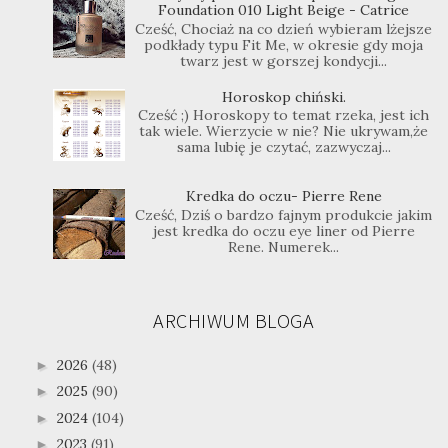
Foundation 010 Light Beige - Catrice
Cześć, Chociaż na co dzień wybieram lżejsze
podkłady typu Fit Me, w okresie gdy moja
twarz jest w gorszej kondycji...
Horoskop chiński.
Cześć ;) Horoskopy to temat rzeka, jest ich
tak wiele. Wierzycie w nie? Nie ukrywam,że
sama lubię je czytać, zazwyczaj...
Kredka do oczu- Pierre Rene
Cześć, Dziś o bardzo fajnym produkcie jakim
jest kredka do oczu eye liner od Pierre
Rene. Numerek...
ARCHIWUM BLOGA
2026
(48)
►
2025
(90)
►
2024
(104)
►
2023
(91)
►