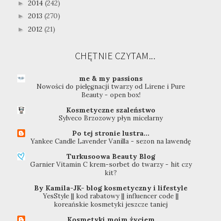
2014
(242)
►
2013
(270)
►
2012
(21)
►
CHĘTNIE CZYTAM...
me & my passions
Nowości do pielęgnacji twarzy od Lirene i Pure
Beauty - open box!
Kosmetyczne szaleństwo
Sylveco Brzozowy płyn micelarny
Po tej stronie lustra...
Yankee Candle Lavender Vanilla - sezon na lawendę
Turkusoowa Beauty Blog
Garnier Vitamin C krem-sorbet do twarzy - hit czy
kit?
By Kamila-JK- blog kosmetyczny i lifestyle
YesStyle || kod rabatowy || influencer code ||
koreańskie kosmetyki jeszcze taniej
Kosmetyki moim życiem