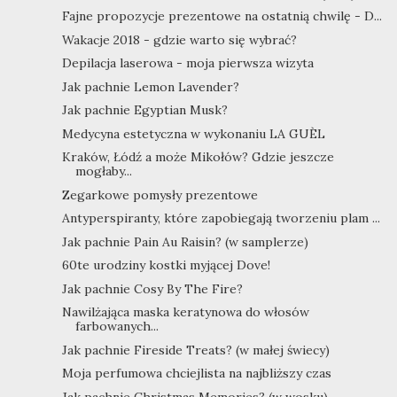
Fajne propozycje prezentowe na ostatnią chwilę - D...
Wakacje 2018 - gdzie warto się wybrać?
Depilacja laserowa - moja pierwsza wizyta
Jak pachnie Lemon Lavender?
Jak pachnie Egyptian Musk?
Medycyna estetyczna w wykonaniu LA GUÈL
Kraków, Łódź a może Mikołów? Gdzie jeszcze
mogłaby...
Zegarkowe pomysły prezentowe
Antyperspiranty, które zapobiegają tworzeniu plam ...
Jak pachnie Pain Au Raisin? (w samplerze)
60te urodziny kostki myjącej Dove!
Jak pachnie Cosy By The Fire?
Nawilżająca maska keratynowa do włosów
farbowanych...
Jak pachnie Fireside Treats? (w małej świecy)
Moja perfumowa chciejlista na najbliższy czas
Jak pachnie Christmas Memories? (w wosku)