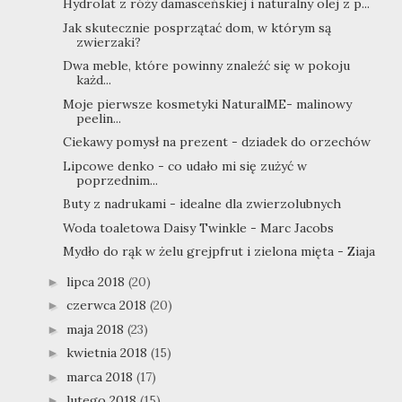
Hydrolat z róży damasceńskiej i naturalny olej z p...
Jak skutecznie posprzątać dom, w którym są
zwierzaki?
Dwa meble, które powinny znaleźć się w pokoju
każd...
Moje pierwsze kosmetyki NaturalME- malinowy
peelin...
Ciekawy pomysł na prezent - dziadek do orzechów
Lipcowe denko - co udało mi się zużyć w
poprzednim...
Buty z nadrukami - idealne dla zwierzolubnych
Woda toaletowa Daisy Twinkle - Marc Jacobs
Mydło do rąk w żelu grejpfrut i zielona mięta - Ziaja
lipca 2018
(20)
►
czerwca 2018
(20)
►
maja 2018
(23)
►
kwietnia 2018
(15)
►
marca 2018
(17)
►
lutego 2018
(15)
►