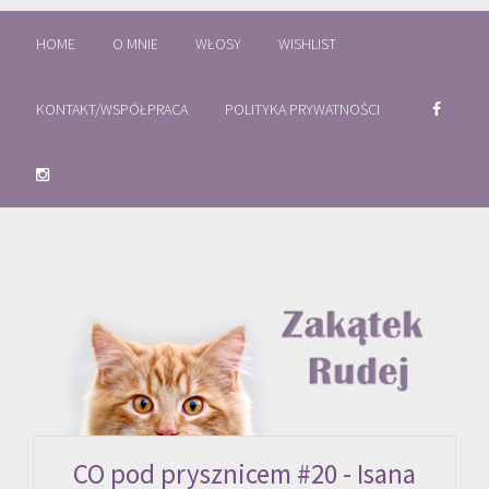
HOME
O MNIE
WŁOSY
WISHLIST
KONTAKT/WSPÓŁPRACA
POLITYKA PRYWATNOŚCI
CO pod prysznicem #20 - Isana