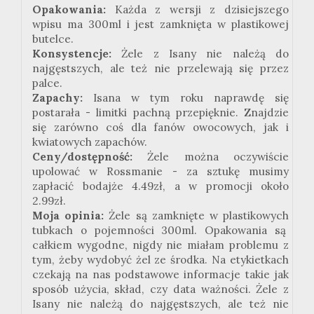
Opakowania:
Każda z wersji z dzisiejszego
wpisu ma 300ml i jest zamknięta w plastikowej
butelce.
Konsystencje:
Żele z Isany nie należą do
najgęstszych, ale też nie przelewają się przez
palce.
Zapachy:
Isana w tym roku naprawdę się
postarała - limitki pachną przepięknie. Znajdzie
się zarówno coś dla fanów owocowych, jak i
kwiatowych zapachów.
Ceny/dostępność:
Żele można oczywiście
upolować w Rossmanie - za sztukę musimy
zapłacić bodajże 4.49zł, a w promocji około
2.99zł.
Moja opinia:
Żele są zamknięte w plastikowych
tubkach o pojemności 300ml. Opakowania są
całkiem wygodne, nigdy nie miałam problemu z
tym, żeby wydobyć żel ze środka. Na etykietkach
czekają na nas podstawowe informacje takie jak
sposób użycia, skład, czy data ważności. Żele z
Isany nie należą do najgęstszych, ale też nie