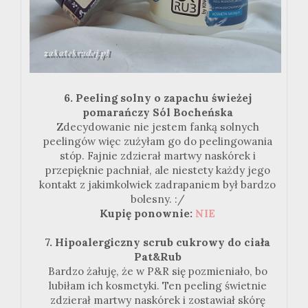
6. Peeling solny o zapachu świeżej
pomarańczy Sól Bocheńska
Zdecydowanie nie jestem fanką solnych
peelingów więc zużyłam go do peelingowania
stóp. Fajnie zdzierał martwy naskórek i
przepięknie pachniał, ale niestety każdy jego
kontakt z jakimkolwiek zadrapaniem był bardzo
bolesny. :/
Kupię ponownie:
NIE
7. Hipoalergiczny scrub cukrowy do ciała
Pat&Rub
Bardzo żałuję, że w P&R się pozmieniało, bo
lubiłam ich kosmetyki. Ten peeling świetnie
zdzierał martwy naskórek i zostawiał skórę