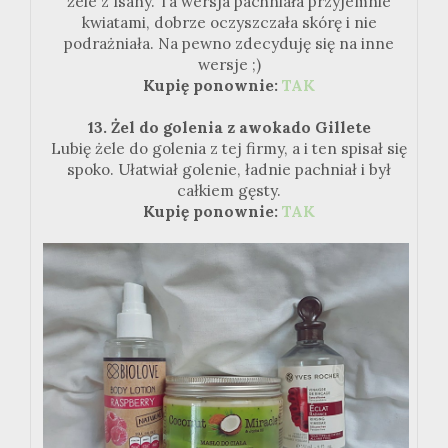
żele z Isany. Ta wersja pachniała przyjemnie
kwiatami, dobrze oczyszczała skórę i nie
podrażniała. Na pewno zdecyduję się na inne
wersje ;)
Kupię ponownie:
TAK
13. Żel do golenia z awokado Gillete
Lubię żele do golenia z tej firmy, a i ten spisał się
spoko. Ułatwiał golenie, ładnie pachniał i był
całkiem gęsty.
Kupię ponownie:
TAK