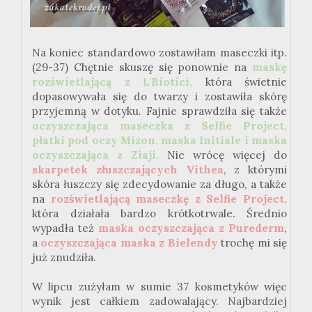
Na koniec standardowo zostawiłam maseczki itp.
(29-37) Chętnie skuszę się ponownie na
maskę
rozświetlającą z L'Biotici,
która świetnie
dopasowywała się do twarzy i zostawiła skórę
przyjemną w dotyku. Fajnie sprawdziła się także
oczyszczająca maseczka z Selfie Project,
płatki pod oczy Mizon, maska Initiale i maska
oczyszczająca z Ziaji.
Nie wrócę więcej do
skarpetek złuszczających Vithea
, z którymi
skóra łuszczy się zdecydowanie za długo, a także
na
r
ozświetlającą maseczkę z Selfie Project,
która działała bardzo krótkotrwale. Średnio
wypadła też
maska oczyszczająca z Purederm
,
a
oczyszczająca maska z Bielendy
trochę mi się
już znudziła.
W lipcu zużyłam w sumie 37 kosmetyków więc
wynik jest całkiem zadowalający. Najbardziej