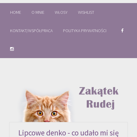
HOME
O MNIE
WŁOSY
WISHLIST
KONTAKT/WSPÓŁPRACA
POLITYKA PRYWATNOŚCI
Lipcowe denko - co udało mi się