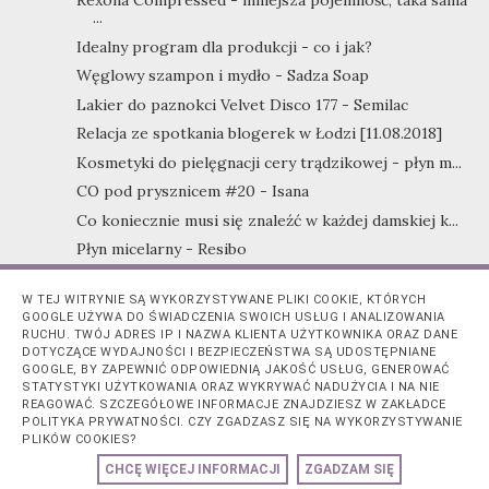
Rexona Compressed - mniejsza pojemność, taka sama
...
Idealny program dla produkcji - co i jak?
Węglowy szampon i mydło - Sadza Soap
Lakier do paznokci Velvet Disco 177 - Semilac
Relacja ze spotkania blogerek w Łodzi [11.08.2018]
Kosmetyki do pielęgnacji cery trądzikowej - płyn m...
CO pod prysznicem #20 - Isana
Co koniecznie musi się znaleźć w każdej damskiej k...
Płyn micelarny - Resibo
Bosphaera - mydełka, babeczki do kąpieli, krem do ...
W TEJ WITRYNIE SĄ WYKORZYSTYWANE PLIKI COOKIE, KTÓRYCH
#mojepięknomojahistoria - fantastyczna akcja Dove
GOOGLE UŻYWA DO ŚWIADCZENIA SWOICH USŁUG I ANALIZOWANIA
Nawilżający szampon i odżywka do włosów - Vianek
RUCHU. TWÓJ ADRES IP I NAZWA KLIENTA UŻYTKOWNIKA ORAZ DANE
DOTYCZĄCE WYDAJNOŚCI I BEZPIECZEŃSTWA SĄ UDOSTĘPNIANE
Idealny prezent na nowe mieszkanie
GOOGLE, BY ZAPEWNIĆ ODPOWIEDNIĄ JAKOŚĆ USŁUG, GENEROWAĆ
STATYSTYKI UŻYTKOWANIA ORAZ WYKRYWAĆ NADUŻYCIA I NA NIE
Hydrolat z róży damasceńskiej i naturalny olej z p...
REAGOWAĆ. SZCZEGÓŁOWE INFORMACJE ZNAJDZIESZ W ZAKŁADCE
Jak skutecznie posprzątać dom, w którym są
POLITYKA PRYWATNOŚCI. CZY ZGADZASZ SIĘ NA WYKORZYSTYWANIE
zwierzaki?
PLIKÓW COOKIES?
Dwa meble, które powinny znaleźć się w pokoju
CHCĘ WIĘCEJ INFORMACJI
ZGADZAM SIĘ
każd...