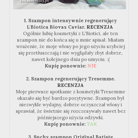
1. Szampon intensywnie regenerujący
L'Biotica Biovax Caviar.
RECENZJA
Ogólnie lubię kosmetyki z L'Biotici, ale ten
szampon nie do końca się u mnie spisał. Miałam
wrażenie, że moje włosy po jego użyciu szybciej
się przetłuszczają i nie wyglądały zbyt dobrze,
nawet kolejnego dnia po umyciu. :(
Kupię ponownie:
NIE
2. Szampon regenerujący Tresemme.
RECENZJA
Moje pierwsze spotkanie z kosmetyki Tresemme
okazało się być bardzo pozytywne. Szampon był
niezwykle wydajny, dobrze oczyszczał włosy i
sprawiał, że świetnie się rozczesywały nawet bez
późniejszego użycia odżywki.
Kupię ponownie:
TAK
3. Suchy szampon Original Batiste