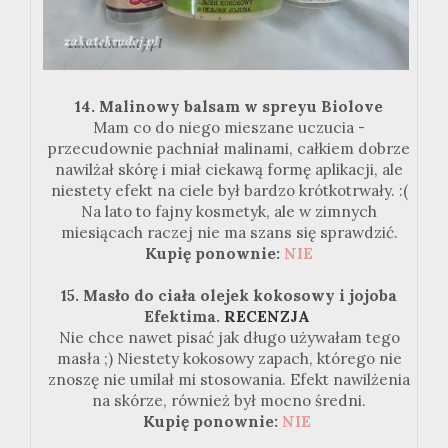
14. Malinowy balsam w spreyu Biolove
Mam co do niego mieszane uczucia -
przecudownie pachniał malinami, całkiem dobrze
nawilżał skórę i miał ciekawą formę aplikacji, ale
niestety efekt na ciele był bardzo krótkotrwały. :(
Na lato to fajny kosmetyk, ale w zimnych
miesiącach raczej nie ma szans się sprawdzić.
Kupię ponownie:
NIE
15. Masło do ciała olejek kokosowy i jojoba
Efektima.
RECENZJA
Nie chce nawet pisać jak długo używałam tego
masła ;) Niestety kokosowy zapach, którego nie
znoszę nie umilał mi stosowania. Efekt nawilżenia
na skórze, również był mocno średni.
Kupię ponownie:
NIE