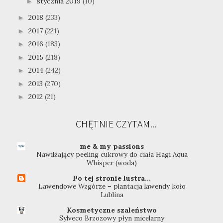
stycznia 2019
(10)
►
2018
(233)
►
2017
(221)
►
2016
(183)
►
2015
(218)
►
2014
(242)
►
2013
(270)
►
2012
(21)
►
CHĘTNIE CZYTAM...
me & my passions
Nawilżający peeling cukrowy do ciała Hagi Aqua
Whisper (woda)
Po tej stronie lustra...
Lawendowe Wzgórze – plantacja lawendy koło
Lublina
Kosmetyczne szaleństwo
Sylveco Brzozowy płyn micelarny