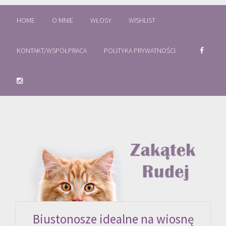
HOME
O MNIE
WŁOSY
WISHLIST
KONTAKT/WSPÓŁPRACA
POLITYKA PRYWATNOŚCI
Biustonosze idealne na wiosnę