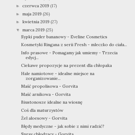
czerwca 2019
(17)
►
maja 2019
(26)
►
kwietnia 2019
(27)
►
marca 2019
(25)
▼
Sypki puder bananowy - Eveline Cosmetics
Kosmetyki Ringana z serii Fresh - mleczko do ciała...
Info prasowe - Pomagamy jak umiemy - Trzecia
edycj...
Ciekawe propozycje na prezent dla chłopaka
Hale namiotowe - idealne miejsce na
zorganizowanie...
Maść propolisowa - Gorvita
Maść arnikowa - Gorvita
Biustonosze idealne na wiosnę
Coś dla maturzystów
Żel aloesowy - Gorvita
Błędy medyczne - jak sobie z nimi radzić?
Spray chłodzący - Gorvita