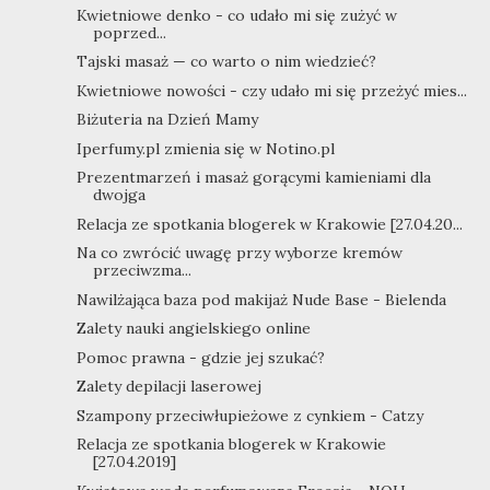
Kwietniowe denko - co udało mi się zużyć w
poprzed...
Tajski masaż — co warto o nim wiedzieć?
Kwietniowe nowości - czy udało mi się przeżyć mies...
Biżuteria na Dzień Mamy
Iperfumy.pl zmienia się w Notino.pl
Prezentmarzeń i masaż gorącymi kamieniami dla
dwojga
Relacja ze spotkania blogerek w Krakowie [27.04.20...
Na co zwrócić uwagę przy wyborze kremów
przeciwzma...
Nawilżająca baza pod makijaż Nude Base - Bielenda
Zalety nauki angielskiego online
Pomoc prawna - gdzie jej szukać?
Zalety depilacji laserowej
Szampony przeciwłupieżowe z cynkiem - Catzy
Relacja ze spotkania blogerek w Krakowie
[27.04.2019]