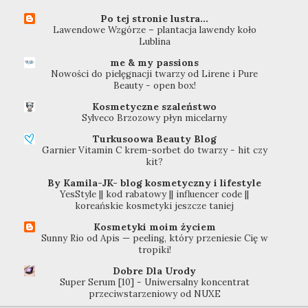
Po tej stronie lustra...
Lawendowe Wzgórze – plantacja lawendy koło
Lublina
me & my passions
Nowości do pielęgnacji twarzy od Lirene i Pure
Beauty - open box!
Kosmetyczne szaleństwo
Sylveco Brzozowy płyn micelarny
Turkusoowa Beauty Blog
Garnier Vitamin C krem-sorbet do twarzy - hit czy
kit?
By Kamila-JK- blog kosmetyczny i lifestyle
YesStyle || kod rabatowy || influencer code ||
koreańskie kosmetyki jeszcze taniej
Kosmetyki moim życiem
Sunny Rio od Apis — peeling, który przeniesie Cię w
tropiki!
Dobre Dla Urody
Super Serum [10] - Uniwersalny koncentrat
przeciwstarzeniowy od NUXE