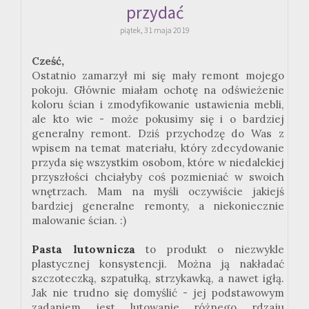
przydać
piątek, 31 maja 2019
Cześć,
Ostatnio zamarzył mi się mały remont mojego
pokoju. Głównie miałam ochotę na odświeżenie
koloru ścian i zmodyfikowanie ustawienia mebli,
ale kto wie - może pokusimy się i o bardziej
generalny remont. Dziś przychodzę do Was z
wpisem na temat materiału, który zdecydowanie
przyda się wszystkim osobom, które w niedalekiej
przyszłości chciałyby coś pozmieniać w swoich
wnętrzach. Mam na myśli oczywiście jakiejś
bardziej generalne remonty, a niekoniecznie
malowanie ścian. :)
Pasta lutownicza
to produkt o niezwykle
plastycznej konsystencji. Można ją nakładać
szczoteczką, szpatułką, strzykawką, a nawet igłą.
Jak nie trudno się domyślić - jej podstawowym
zadaniem jest lutowanie różnego rdzaju