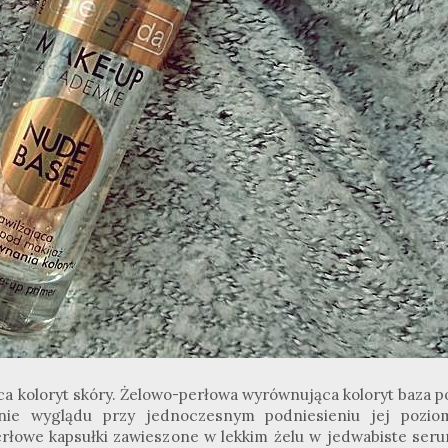
a koloryt skóry. Żelowo-perłowa wyrównująca koloryt baza p
ienie wyglądu przy jednoczesnym podniesieniu jej pozio
erłowe kapsułki zawieszone w lekkim żelu w jedwabiste seru