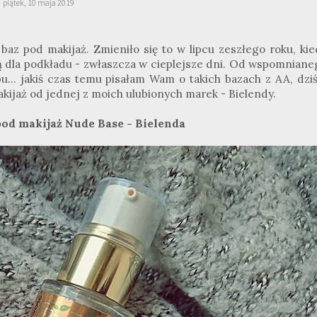
piątek, 10 maja 2019
az pod makijaż. Zmieniło się to w lipcu zeszłego roku, kie
ą dla podkładu - zwłaszcza w cieplejsze dni. Od wspomniane
u... jakiś czas temu pisałam Wam o takich bazach z AA, dziś
akijaż od jednej z moich ulubionych marek - Bielendy.
pod makijaż Nude Base - Bielenda