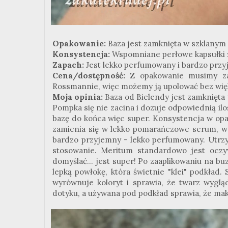
Opakowanie:
Baza jest zamknięta w szklanym
Konsystencja:
Wspomniane perłowe kapsułki 
Zapach:
Jest lekko perfumowany i bardzo przy
Cena/dostępność:
Z opakowanie musimy zap
Rossmannie, więc możemy ją upolować bez wi
Moja opinia:
Baza od Bielendy jest zamknięt
Pompka się nie zacina i dozuje odpowiednią ilo
bazę do końca więc super. Konsystencja w op
zamienia się w lekko pomarańczowe serum, w 
bardzo przyjemny - lekko perfumowany. Utrzym
stosowanie. Meritum standardowo jest oczyw
domyślać... jest super! Po zaaplikowaniu na bu
lepką powłokę, która świetnie "klei" podkład.
wyrównuje koloryt i sprawia, że twarz wyglą
dotyku, a używana pod podkład sprawia, że mak