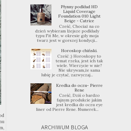
Płynny podkład HD
Liquid Coverage
Foundation 010 Light
Beige - Catrice
Cześć, Chociaż na co
dzień wybieram lżejsze podkłady
typu Fit Me, w okresie gdy moja
twarz jest w gorszej kondycji...
Horoskop chiński.
Cześć ;) Horoskopy to
temat rzeka, jest ich tak
wiele. Wierzycie w nie?
Nie ukrywam,że sama
lubię je czytać, zazwyczaj...
Kredka do oczu- Pierre
Rene
Cześć, Dziś o bardzo
fajnym produkcie jakim
jest kredka do oczu eye
liner od Pierre Rene. Numerek...
od
mu
ARCHIWUM BLOGA
m,