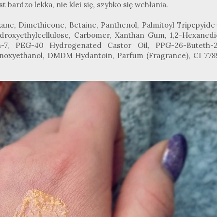
t bardzo lekka, nie klei się, szybko się wchłania.
xane, Dimethicone, Betaine, Panthenol, Palmitoyl Tripepyide-
ydroxyethylcellulose, Carbomer, Xanthan Gum, 1,2-Hexanedio
eth-7, PEG-40 Hydrogenated Castor Oil, PPG-26-Buteth-2
enoxyethanol, DMDM Hydantoin, Parfum (Fragrance), CI 7789