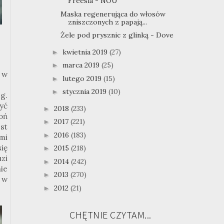
Freesia - NOU
Maska regenerująca do włosów
zniszczonych z papają...
Żele pod prysznic z glinką - Dove
kwietnia 2019
(27)
►
marca 2019
(25)
►
 w
lutego 2019
(15)
►
stycznia 2019
(10)
►
g.
żyć
2018
(233)
►
oń
2017
(221)
►
st
2016
(183)
►
mi
ię
2015
(218)
►
uzi
2014
(242)
►
ie
2013
(270)
►
 w
2012
(21)
►
CHĘTNIE CZYTAM...