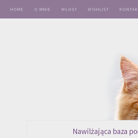
HOME
O MNIE
WŁOSY
WISHLIST
KONTAK
Nawilżająca baza po