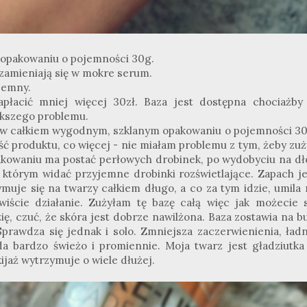
 opakowaniu o pojemności 30g.
zamieniają się w mokre serum.
jemny.
łacić mniej więcej 30zł. Baza jest dostępna chociażby
ększego problemu.
a w całkiem wygodnym, szklanym opakowaniu o pojemności 30
ść produktu, co więcej - nie miałam problemu z tym, żeby zu
akowaniu ma postać perłowych drobinek, po wydobyciu na dł
którym widać przyjemne drobinki rozświetlające. Zapach je
uje się na twarzy całkiem długo, a co za tym idzie, umila 
iście działanie. Zużyłam tę bazę całą więc jak możecie s
zię, czuć, że skóra jest dobrze nawilżona. Baza zostawia na b
 Sprawdza się jednak i solo. Zmniejsza zaczerwienienia, ładn
da bardzo świeżo i promiennie. Moja twarz jest gładziutka
ijaż wytrzymuje o wiele dłużej.