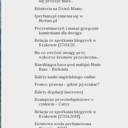
się przeżyć mies...
Biżuteria na Dzień Mamy
Iperfumy.pl zmienia się w
Notino.pl
Prezentmarzeń i masaż gorącymi
kamieniami dla dwojga
Relacja ze spotkania blogerek w
Krakowie [27.04.20...
Na co zwrócić uwagę przy
wyborze kremów przeciwzma...
Nawilżająca baza pod makijaż Nude
Base - Bielenda
Zalety nauki angielskiego online
Pomoc prawna - gdzie jej szukać?
Zalety depilacji laserowej
Szampony przeciwłupieżowe z
cynkiem - Catzy
Relacja ze spotkania blogerek w
Krakowie [27.04.2019]
Kwiatowa woda perfumowana