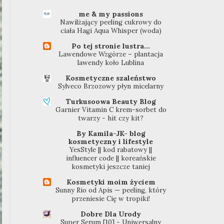
me & my passions
Nawilżający peeling cukrowy do
ciała Hagi Aqua Whisper (woda)
Po tej stronie lustra...
Lawendowe Wzgórze – plantacja
lawendy koło Lublina
Kosmetyczne szaleństwo
Sylveco Brzozowy płyn micelarny
Turkusoowa Beauty Blog
Garnier Vitamin C krem-sorbet do
twarzy - hit czy kit?
By Kamila-JK- blog
kosmetyczny i lifestyle
YesStyle || kod rabatowy ||
influencer code || koreańskie
kosmetyki jeszcze taniej
Kosmetyki moim życiem
Sunny Rio od Apis — peeling, który
przeniesie Cię w tropiki!
Dobre Dla Urody
Super Serum [10] - Uniwersalny