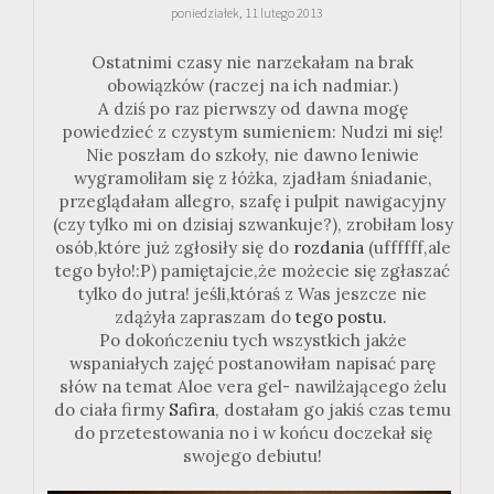
poniedziałek, 11 lutego 2013
Ostatnimi czasy nie narzekałam na brak
obowiązków (raczej na ich nadmiar.)
A dziś po raz pierwszy od dawna mogę
powiedzieć z czystym sumieniem: Nudzi mi się!
Nie poszłam do szkoły, nie dawno leniwie
wygramoliłam się z łóżka, zjadłam śniadanie,
przeglądałam allegro, szafę i pulpit nawigacyjny
(czy tylko mi on dzisiaj szwankuje?), zrobiłam losy
osób,które już zgłosiły się do
rozdania
(uffffff,ale
tego było!:P) pamiętajcie,że możecie się zgłaszać
tylko do jutra! jeśli,któraś z Was jeszcze nie
zdążyła zapraszam do
tego postu.
Po dokończeniu tych wszystkich jakże
wspaniałych zajęć postanowiłam napisać parę
słów na temat Aloe vera gel- nawilżającego żelu
do ciała firmy
Safira
, dostałam go jakiś czas temu
do przetestowania no i w końcu doczekał się
swojego debiutu!