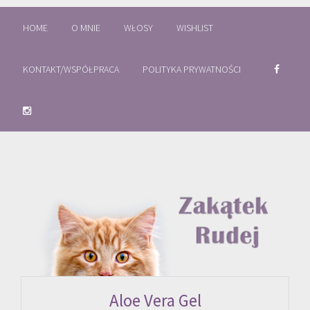
HOME
O MNIE
WŁOSY
WISHLIST
KONTAKT/WSPÓŁPRACA
POLITYKA PRYWATNOŚCI
Aloe Vera Gel