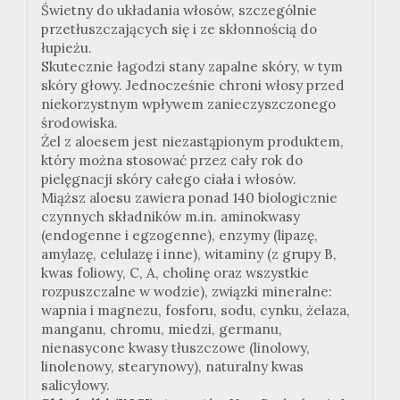
Świetny do układania włosów, szczególnie
przetłuszczających się i ze skłonnością do
łupieżu.
Skutecznie łagodzi stany zapalne skóry, w tym
skóry głowy. Jednocześnie chroni włosy przed
niekorzystnym wpływem zanieczyszczonego
środowiska.
Żel z aloesem jest niezastąpionym produktem,
który można stosować przez cały rok do
pielęgnacji skóry całego ciała i włosów.
Miąższ aloesu zawiera ponad 140 biologicznie
czynnych składników m.in. aminokwasy
(endogenne i egzogenne), enzymy (lipazę,
amylazę, celulazę i inne), witaminy (z grupy B,
kwas foliowy, C, A, cholinę oraz wszystkie
rozpuszczalne w wodzie), związki mineralne:
wapnia i magnezu, fosforu, sodu, cynku, żelaza,
manganu, chromu, miedzi, germanu,
nienasycone kwasy tłuszczowe (linolowy,
linolenowy, stearynowy), naturalny kwas
salicylowy.