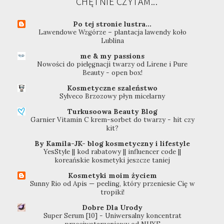
CHĘTNIE CZYTAM...
Po tej stronie lustra...
Lawendowe Wzgórze – plantacja lawendy koło
Lublina
me & my passions
Nowości do pielęgnacji twarzy od Lirene i Pure
Beauty - open box!
Kosmetyczne szaleństwo
Sylveco Brzozowy płyn micelarny
Turkusoowa Beauty Blog
Garnier Vitamin C krem-sorbet do twarzy - hit czy
kit?
By Kamila-JK- blog kosmetyczny i lifestyle
YesStyle || kod rabatowy || influencer code ||
koreańskie kosmetyki jeszcze taniej
Kosmetyki moim życiem
Sunny Rio od Apis — peeling, który przeniesie Cię w
tropiki!
Dobre Dla Urody
Super Serum [10] - Uniwersalny koncentrat