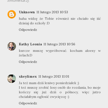
39 komentarzy:
Unknown
11 lutego 2013 10:53
haha widzę że Tobie również nie chciało się iść
dzisiaj do szkoły :D
Odpowiedz
Kathy Leonia
11 lutego 2013 10:56
kurcze muszę wypróbować. kocham aloesy w
żelach:D
Odpowiedz
xkeylimex
11 lutego 2013 11:01
Ja też mam dziś leniwy poniedziałek ;)
I też muszę zrobić losy osób do rozdania, bo moje
kończy się już dziś o północy, więc jutro
chciałabym ogłosić zwycięzcę :)
Odpowiedz