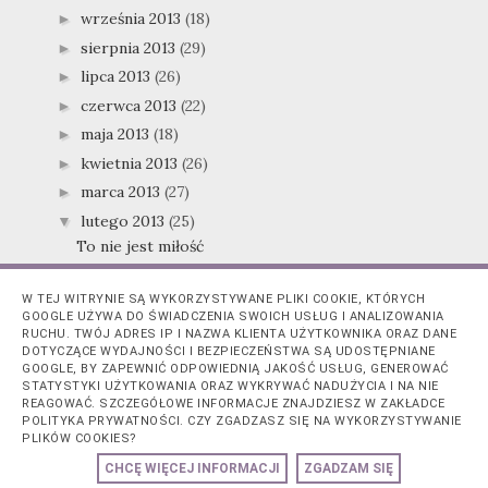
września 2013
(18)
►
sierpnia 2013
(29)
►
lipca 2013
(26)
►
czerwca 2013
(22)
►
maja 2013
(18)
►
kwietnia 2013
(26)
►
marca 2013
(27)
►
lutego 2013
(25)
▼
To nie jest miłość
Zrób się na fiolet!
W TEJ WITRYNIE SĄ WYKORZYSTYWANE PLIKI COOKIE, KTÓRYCH
Dziękuje! Nie kupuję.
GOOGLE UŻYWA DO ŚWIADCZENIA SWOICH USŁUG I ANALIZOWANIA
Arbuzowe orzeźwienie z Apisem
RUCHU. TWÓJ ADRES IP I NAZWA KLIENTA UŻYTKOWNIKA ORAZ DANE
DOTYCZĄCE WYDAJNOŚCI I BEZPIECZEŃSTWA SĄ UDOSTĘPNIANE
Każda fryzura się uda, bo ta odżywka działa cuda
GOOGLE, BY ZAPEWNIĆ ODPOWIEDNIĄ JAKOŚĆ USŁUG, GENEROWAĆ
STATYSTYKI UŻYTKOWANIA ORAZ WYKRYWAĆ NADUŻYCIA I NA NIE
Moje mazidła
REAGOWAĆ. SZCZEGÓŁOWE INFORMACJE ZNAJDZIESZ W ZAKŁADCE
Piątkowy przegląd nowości partI
POLITYKA PRYWATNOŚCI. CZY ZGADZASZ SIĘ NA WYKORZYSTYWANIE
PLIKÓW COOKIES?
Antybakteryjny żelik
CHCĘ WIĘCEJ INFORMACJI
ZGADZAM SIĘ
"Mógłbym Cię mydlić.."