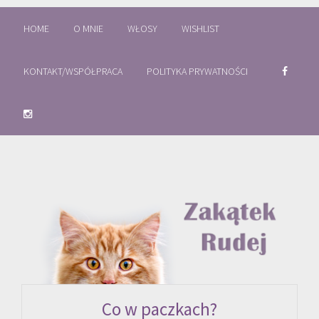
HOME
O MNIE
WŁOSY
WISHLIST
KONTAKT/WSPÓŁPRACA
POLITYKA PRYWATNOŚCI
Co w paczkach?