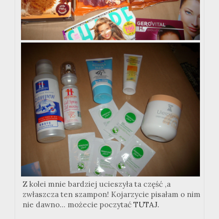
Z kolei mnie bardziej ucieszyła ta część ,a
zwłaszcza ten szampon! Kojarzycie pisałam o nim
nie dawno... możecie poczytać
TUTAJ.