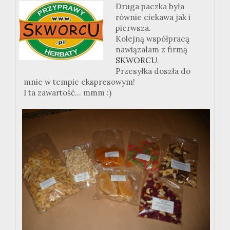
Druga paczka była
równie ciekawa jak i
pierwsza.
Kolejną współpracą
nawiązałam z firmą
SKWORCU
.
Przesyłka doszła do
mnie w tempie ekspresowym!
I ta zawartość... mmm :)