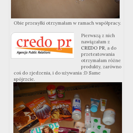
Obie przesyłki otrzymałam w ramach współpracy.
Pierwszą z nich
nawiązałam z
CREDO PR
, a do
przetestowania
otrzymałam różne
produkty, zarówno
coś do zjedzenia, i do używania :D Same
spójrzcie.