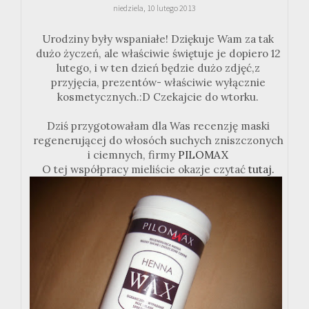
niedziela, 10 lutego 2013
Urodziny były wspaniałe! Dziękuje Wam za tak
dużo życzeń, ale właściwie świętuje je dopiero 12
lutego, i w ten dzień będzie dużo zdjęć,z
przyjęcia, prezentów- właściwie wyłącznie
kosmetycznych.:D Czekajcie do wtorku.
Dziś przygotowałam dla Was recenzję maski
regenerującej do włosóch suchych zniszczonych
i ciemnych, firmy
PILOMAX
O tej współpracy mieliście okazje czytać
tutaj.