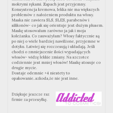
mokrymi rękami. Zapach jest przyjemny.
Konsystencja kremowa, lekka nie ma większych
problemów z nałożeniem produktu na włosy.
Maska nie zawiera SLS, SLES, parabenów i
silikonów- co jak się orientuje jest dużym plusem.
Maskę stosowałam zarówno ja jak i moja
koleżanka. Co zauważyłam? Włosy faktycznie są
po niej o wiele bardziej nawilżone, przyjemne w
dotyku. Łatwiej się rozczesują i układają. Jeśli
chodzi o zmniejszenie ilości wypadających
włosów- widzę lekkie zmiany. Na szczotce
codziennie jest mniej włosów! Maskę stosuje co
drugie mycie.
Dostaje odemnie +4 niestety to
opakowanie..szkoda,że nie jest inne.
Dziękuje jeszcze raz
firmie za przesyłkę.