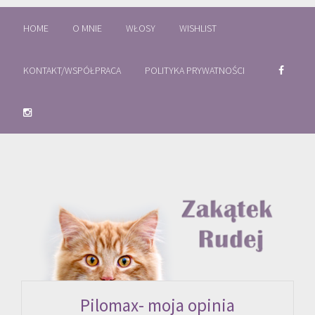
HOME
O MNIE
WŁOSY
WISHLIST
KONTAKT/WSPÓŁPRACA
POLITYKA PRYWATNOŚCI
Pilomax- moja opinia