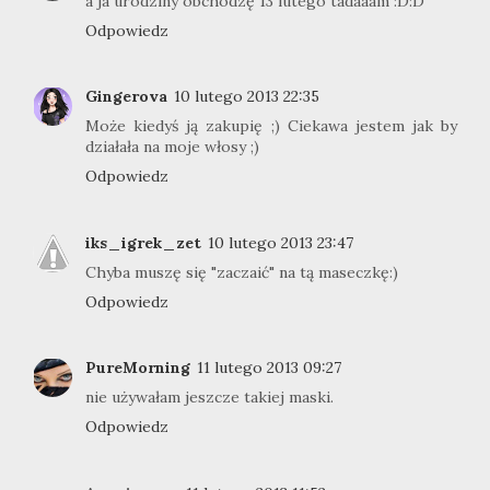
a ja urodziny obchodzę 13 lutego tadaaam :D:D
Odpowiedz
Gingerova
10 lutego 2013 22:35
Może kiedyś ją zakupię ;) Ciekawa jestem jak by
działała na moje włosy ;)
Odpowiedz
iks_igrek_zet
10 lutego 2013 23:47
Chyba muszę się "zaczaić" na tą maseczkę:)
Odpowiedz
PureMorning
11 lutego 2013 09:27
nie używałam jeszcze takiej maski.
Odpowiedz