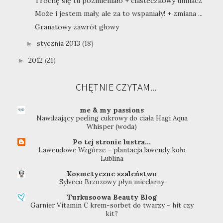
Trochę się tu pozmieniało + ciasteczkowy umilacz
Może i jestem mały, ale za to wspaniały! + zmiana ...
Granatowy zawrót głowy
stycznia 2013
(18)
►
2012
(21)
►
CHĘTNIE CZYTAM...
me & my passions
Nawilżający peeling cukrowy do ciała Hagi Aqua
Whisper (woda)
Po tej stronie lustra...
Lawendowe Wzgórze – plantacja lawendy koło
Lublina
Kosmetyczne szaleństwo
Sylveco Brzozowy płyn micelarny
Turkusoowa Beauty Blog
Garnier Vitamin C krem-sorbet do twarzy - hit czy
kit?