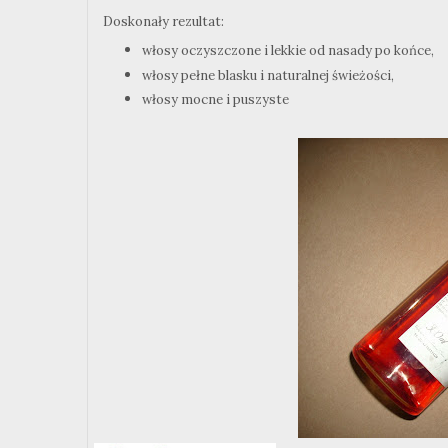
Doskonały rezultat:
włosy oczyszczone i lekkie od nasady po końce,
włosy pełne blasku i naturalnej świeżości,
włosy mocne i puszyste