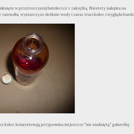
mknięte w przeźroczystej buteleczce z zakrętką. Niestety nalepka na
zawiodła, wystarczy,że dotknie wody i zaraz traci kolor, i wygląda bard
kolor, konsystencją przypomina mi jeszcze "nie siadniętą" galaretkę.