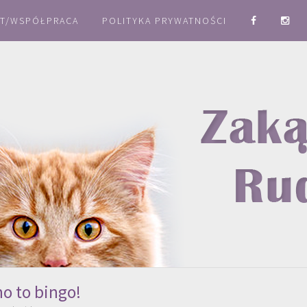
T/WSPÓŁPRACA
POLITYKA PRYWATNOŚCI
no to bingo!