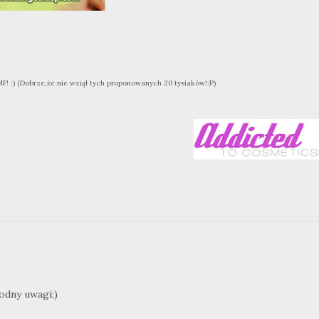
MF! :) (Dobrze,że nie wziął tych proponowanych 20 tysiaków!:P)
odny uwagi;)