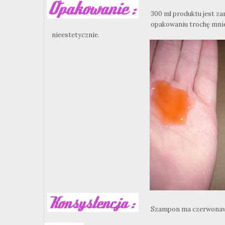
300 ml produktu jest za
opakowaniu trochę mnie 
nieestetycznie.
Szampon ma czerwonawy 