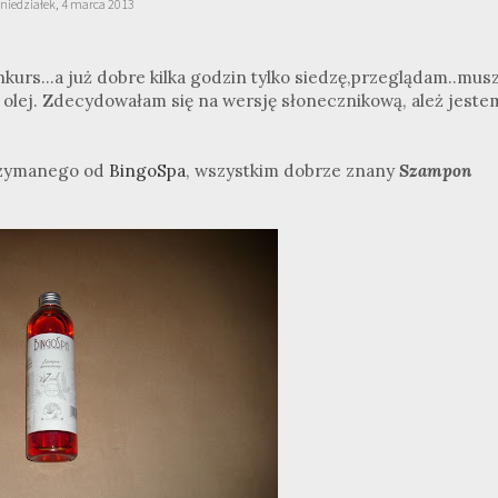
niedziałek, 4 marca 2013
nkurs...a już dobre kilka godzin tylko siedzę,przeglądam..mus
 olej. Zdecydowałam się na wersję słonecznikową, ależ jeste
rzymanego od
BingoSpa
, wszystkim dobrze znany
Szampon