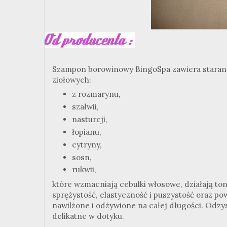
Szampon borowinowy BingoSpa zawiera starann
ziołowych:
z rozmarynu,
szałwii,
nasturcji,
łopianu,
cytryny,
sosn,
rukwii,
które wzmacniają cebulki włosowe, działają 
sprężystość, elastyczność i puszystość oraz po
nawilżone i odżywione na całej długości. Odzysk
delikatne w dotyku.