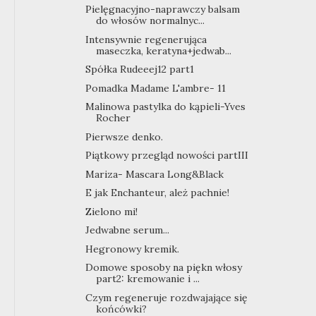
Pielęgnacyjno-naprawczy balsam
do włosów normalnyc...
Intensywnie regenerująca
maseczka, keratyna+jedwab...
Spółka Rudeeej12 part1
Pomadka Madame L'ambre- 11
Malinowa pastylka do kąpieli-Yves
Rocher
Pierwsze denko.
Piątkowy przegląd nowości partIII
Mariza- Mascara Long&Black
E jak Enchanteur, ależ pachnie!
Zielono mi!
Jedwabne serum...
Hegronowy kremik.
Domowe sposoby na piękn włosy
part2: kremowanie i ...
Czym regeneruje rozdwajające się
końcówki?