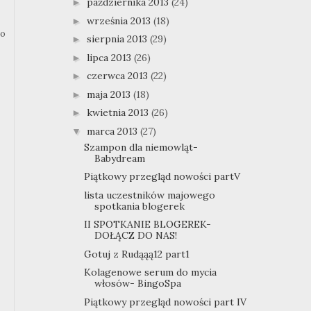
października 2013
(24)
►
września 2013
(18)
►
zo
sierpnia 2013
(29)
►
lipca 2013
(26)
►
czerwca 2013
(22)
►
maja 2013
(18)
►
kwietnia 2013
(26)
►
marca 2013
(27)
▼
Szampon dla niemowląt-
Babydream
Piątkowy przegląd nowości partV
lista uczestników majowego
spotkania blogerek
II SPOTKANIE BLOGEREK-
DOŁĄCZ DO NAS!
Gotuj z Rudąąą12 part1
Kolagenowe serum do mycia
włosów- BingoSpa
Piątkowy przegląd nowości part IV