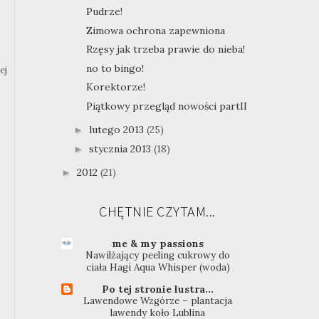
Pudrze!
Zimowa ochrona zapewniona
Rzęsy jak trzeba prawie do nieba!
no to bingo!
ej
Korektorze!
Piątkowy przegląd nowości partII
lutego 2013
(25)
►
stycznia 2013
(18)
►
2012
(21)
►
CHĘTNIE CZYTAM...
me & my passions
Nawilżający peeling cukrowy do
ciała Hagi Aqua Whisper (woda)
Po tej stronie lustra...
Lawendowe Wzgórze – plantacja
lawendy koło Lublina