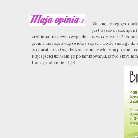
Zacznę od tego,że opako
jest wysoka i szampon ł
zrobiona...na pewno wyglądała by wtedy lepiej. Podoba m
pieni, i ma naprawdę świetny zapach. Co do samego dział
preparat spisał się doskonale, moje włosy są po nim mięc
Najczęściej używam go po laminowaniu, łatwo zmyć nim 
Dostaje odemnie +4/6.