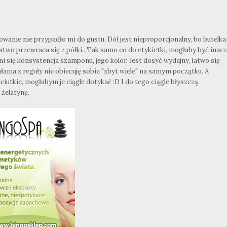
wanie nie przypadło mi do gustu. Dół jest nieproporcjonalny, bo butelka
atwo przewraca się z półki.. Tak samo co do etykietki, mogłaby być inacz
i się konsystencja szamponu, jego kolor. Jest dosyć wydajny, łatwo się
ania z reguły nie obiecuję sobie "zbyt wiele" na samym początku. A
iutkie, mogłabym je ciągle dotykać :D I do tego ciągle błyszczą.
żelatynę.