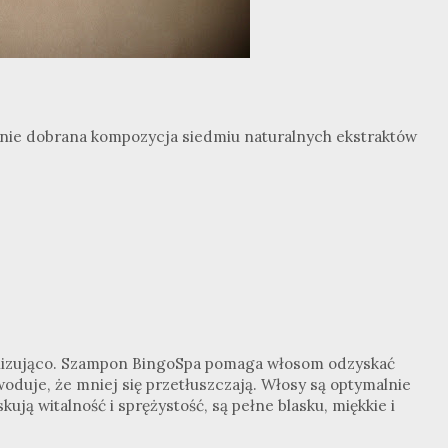
ie dobrana kompozycja siedmiu naturalnych ekstraktów
tonizująco. Szampon BingoSpa pomaga włosom odzyskać
woduje, że mniej się przetłuszczają. Włosy są optymalnie
ują witalność i sprężystość, są pełne blasku, miękkie i