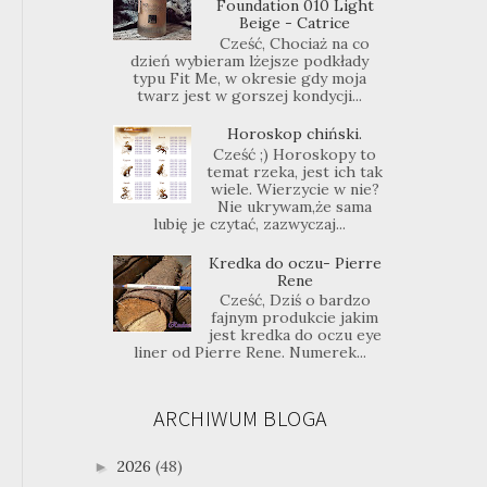
Foundation 010 Light
Beige - Catrice
Cześć, Chociaż na co
dzień wybieram lżejsze podkłady
typu Fit Me, w okresie gdy moja
twarz jest w gorszej kondycji...
Horoskop chiński.
Cześć ;) Horoskopy to
temat rzeka, jest ich tak
wiele. Wierzycie w nie?
Nie ukrywam,że sama
lubię je czytać, zazwyczaj...
Kredka do oczu- Pierre
Rene
Cześć, Dziś o bardzo
fajnym produkcie jakim
jest kredka do oczu eye
liner od Pierre Rene. Numerek...
ARCHIWUM BLOGA
2026
(48)
►