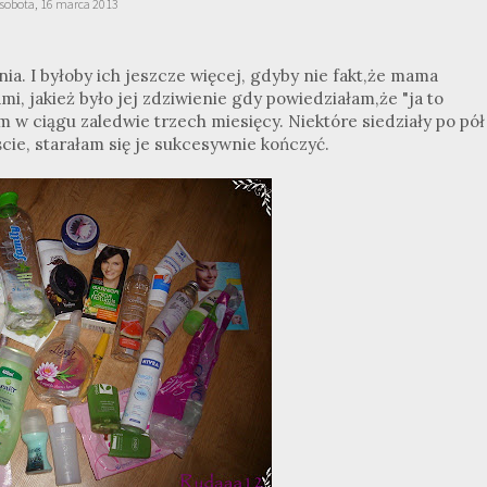
sobota, 16 marca 2013
a. I byłoby ich jeszcze więcej, gdyby nie fakt,że mama
, jakież było jej zdziwienie gdy powiedziałam,że "ja to
m w ciągu zaledwie trzech miesięcy. Niektóre siedziały po pół
oście, starałam się je sukcesywnie kończyć.