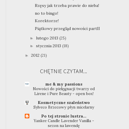
Rzęsy jak trzeba prawie do nieba!
no to bingo!
Korektorze!
Piątkowy przegląd nowości partII
lutego 2013
(25)
►
stycznia 2013
(18)
►
2012
(21)
►
CHĘTNIE CZYTAM...
me & my passions
Nowości do pielęgnacji twarzy od
Lirene i Pure Beauty - open box!
Kosmetyczne szaleństwo
Sylveco Brzozowy płyn micelarny
Po tej stronie lustra...
Yankee Candle Lavender Vanilla -
sezon na lawendę