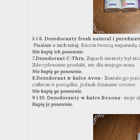
5 i 6.
Dezodoranty fresh natural i pure&natu
Pisałam o nich tutaj.
Razem tworzą wspaniałą c
Nie kupię ich ponownie.
7.Dezodorant C-Thru.
Zapach niestety był str
Zdecydowanie produkt, nie dla mojego nosa.
Nie kupię go ponownie.
8.Dezodorant w kulce Avon-
Zostało go jeszc
całkiem w porządku, jednak działanie zerowe.
Nie kupię go ponownie.
9 i 10. Dezodoranty w kulce Rexona
- moje u
Kupię je ponownie.