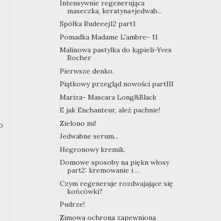
Intensywnie regenerująca
maseczka, keratyna+jedwab...
Spółka Rudeeej12 part1
Pomadka Madame L'ambre- 11
Malinowa pastylka do kąpieli-Yves
Rocher
Pierwsze denko.
Piątkowy przegląd nowości partIII
Mariza- Mascara Long&Black
E jak Enchanteur, ależ pachnie!
Zielono mi!
o
Jedwabne serum...
Hegronowy kremik.
Domowe sposoby na piękn włosy
part2: kremowanie i ...
Czym regeneruje rozdwajające się
końcówki?
Pudrze!
Zimowa ochrona zapewniona