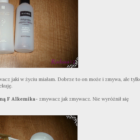
acz jaki w życiu miałam. Dobrze to on może i zmywa, ale tylk
ekuję.
iną F Alkemika-
zmywacz jak zmywacz. Nie wyróżnił się