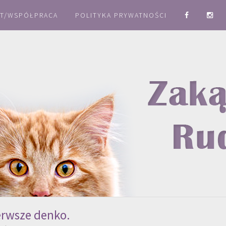
T/WSPÓŁPRACA
POLITYKA PRYWATNOŚCI
erwsze denko.