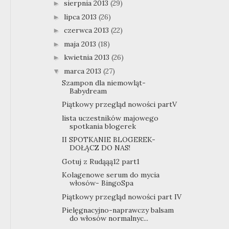
sierpnia 2013
(29)
►
lipca 2013
(26)
►
czerwca 2013
(22)
►
maja 2013
(18)
►
kwietnia 2013
(26)
►
marca 2013
(27)
▼
Szampon dla niemowląt-
Babydream
Piątkowy przegląd nowości partV
lista uczestników majowego
spotkania blogerek
II SPOTKANIE BLOGEREK-
DOŁĄCZ DO NAS!
Gotuj z Rudąąą12 part1
Kolagenowe serum do mycia
włosów- BingoSpa
Piątkowy przegląd nowości part IV
Pielęgnacyjno-naprawczy balsam
do włosów normalnyc...