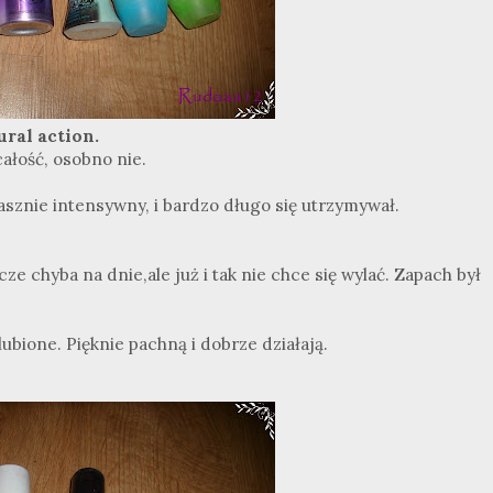
ral action.
ałość, osobno nie.
asznie intensywny, i bardzo długo się utrzymywał.
ze chyba na dnie,ale już i tak nie chce się wylać. Zapach był
lubione. Pięknie pachną i dobrze działają.