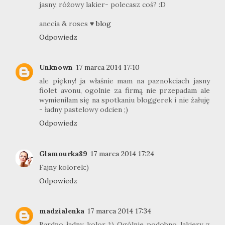
jasny, różowy lakier- polecasz coś? :D
anecia & roses ♥
blog
Odpowiedz
Unknown
17 marca 2014 17:10
ale piękny! ja właśnie mam na paznokciach jasny
fiolet avonu, ogolnie za firmą nie przepadam ale
wymienilam się na spotkaniu bloggerek i nie żałuję
- ładny pastelowy odcien ;)
Odpowiedz
Glamourka89
17 marca 2014 17:24
Fajny kolorek:)
Odpowiedz
madzialenka
17 marca 2014 17:34
Bardzo ładny kolor !;) Ogólnie podobno lakiery z