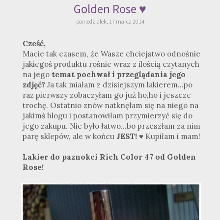
Golden Rose ♥
poniedziałek, 17 marca 2014
Cześć,
Macie tak czasem, że Wasze chciejstwo odnośnie
jakiegoś produktu rośnie wraz z ilością czytanych
na jego
temat pochwał i przeglądania jego
zdjęć?
Ja tak miałam z dzisiejszym lakierem...po
raz pierwszy zobaczyłam go już ho,ho i jeszcze
trochę. Ostatnio znów natknęłam się na niego na
jakimś blogu i postanowiłam przymierzyć się do
jego zakupu. Nie było łatwo...bo przeszłam za nim
parę sklepów, ale w końcu
JEST!
♥
Kupiłam i mam!
Lakier do paznokci Rich Color 47 od Golden
Rose!