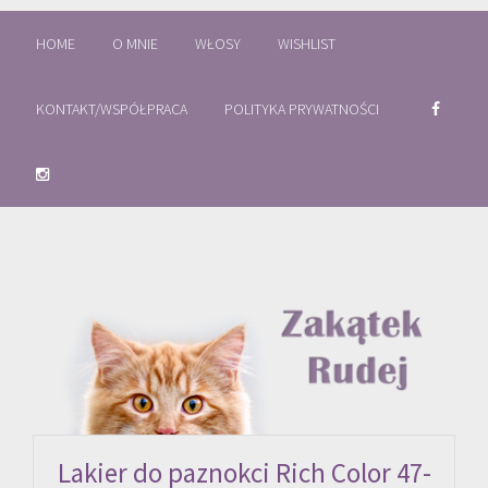
HOME
O MNIE
WŁOSY
WISHLIST
KONTAKT/WSPÓŁPRACA
POLITYKA PRYWATNOŚCI
Lakier do paznokci Rich Color 47-