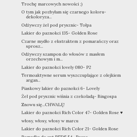
Trochę marcowych nowości ;)
O tym jak pozbyłam się czarnego koloru-
dekoloryza...
Odżywczy żel pod prysznic- Tołpa
Lakier do paznokci 135- Golden Rose
Czarne mydło z ekstraktem z pomarańczy oraz
sprosz...
Odżywczy szampon do włosów z masłem
orzechowym i m...
Lakier do paznokci lovely 080- P2
Termoaktywne serum wyszczuplające z olejkiem
argan...
Piaskowy lakier do paznokci 6- Lovely
Żel pod prysznic wiśnia z czekoladą- Bingospa
Znowu się...CHWALĘ!
Lakier do paznokci Rich Color 47- Golden Rose ♥
włosy, włosy, włosy w marcu
Lakier do paznokci Rich Color 21- Golden Rose
Pomadka do ust REDS 54- Paese