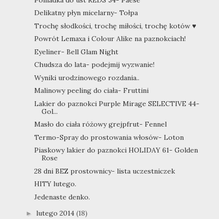
Delikatny płyn micelarny- Tołpa
Trochę słodkości, trochę miłości, trochę kotów ♥
Powrót Lemaxa i Colour Alike na paznokciach!
Eyeliner- Bell Glam Night
Chudsza do lata- podejmij wyzwanie!
Wyniki urodzinowego rozdania..
Malinowy peeling do ciała- Fruttini
Lakier do paznokci Purple Mirage SELECTIVE 44-
Gol...
Masło do ciała różowy grejpfrut- Fennel
Termo-Spray do prostowania włosów- Loton
Piaskowy lakier do paznokci HOLIDAY 61- Golden
Rose
28 dni BEZ prostownicy- lista uczestniczek
HITY lutego.
Jedenaste denko.
lutego 2014
(18)
►