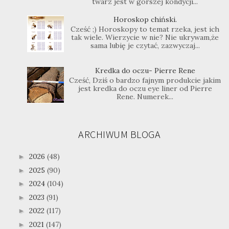
twarz jest w gorszej kondycji...
Horoskop chiński.
Cześć ;) Horoskopy to temat rzeka, jest ich
tak wiele. Wierzycie w nie? Nie ukrywam,że
sama lubię je czytać, zazwyczaj...
Kredka do oczu- Pierre Rene
Cześć, Dziś o bardzo fajnym produkcie jakim
jest kredka do oczu eye liner od Pierre
Rene. Numerek...
ARCHIWUM BLOGA
2026
(48)
►
2025
(90)
►
2024
(104)
►
2023
(91)
►
2022
(117)
►
2021
(147)
►