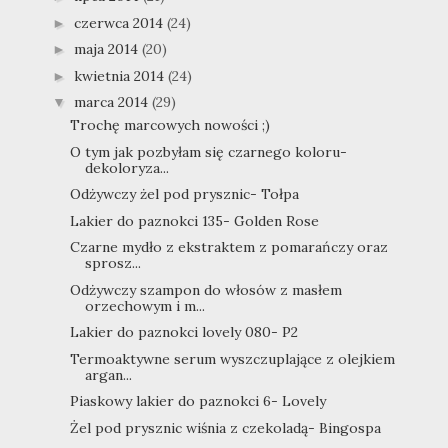
czerwca 2014
(24)
►
maja 2014
(20)
►
kwietnia 2014
(24)
►
marca 2014
(29)
▼
Trochę marcowych nowości ;)
O tym jak pozbyłam się czarnego koloru-
dekoloryza...
Odżywczy żel pod prysznic- Tołpa
Lakier do paznokci 135- Golden Rose
Czarne mydło z ekstraktem z pomarańczy oraz
sprosz...
Odżywczy szampon do włosów z masłem
orzechowym i m...
Lakier do paznokci lovely 080- P2
Termoaktywne serum wyszczuplające z olejkiem
argan...
Piaskowy lakier do paznokci 6- Lovely
Żel pod prysznic wiśnia z czekoladą- Bingospa