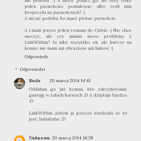
nie podoba" :) A moze polacz go, no zeby tylko
jeden paznokciec pomalowac, albo zrob nim
kropeczki na paznokciach? :)
A mi sie podoba, bo masz piekne paznokcie.
A i mam jeszce jeden romans do Ciebie :) Nie chce
meczyc, ale czy mialas moze problemy z
LinkWithin? Ja niby wszystko ok, ale kurcze na
koniec nie mam ani obrazkow ani linkow. :(
Odpowiedz
Odpowiedzi
Ruda
20 marca 2014 14:41
Oddałam go już komuś, kto zdecydowanie
gustuję w takich barwach ;D A dziękuje bardzo
:D
LinkWithin...żebym ja jeszcze wiedziała co to
jest, hahahaha .:D
Unknown
20 marca 2014 16:39