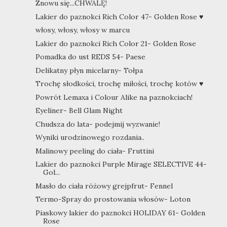
Znowu się...CHWALĘ!
Lakier do paznokci Rich Color 47- Golden Rose ♥
włosy, włosy, włosy w marcu
Lakier do paznokci Rich Color 21- Golden Rose
Pomadka do ust REDS 54- Paese
Delikatny płyn micelarny- Tołpa
Trochę słodkości, trochę miłości, trochę kotów ♥
Powrót Lemaxa i Colour Alike na paznokciach!
Eyeliner- Bell Glam Night
Chudsza do lata- podejmij wyzwanie!
Wyniki urodzinowego rozdania..
Malinowy peeling do ciała- Fruttini
Lakier do paznokci Purple Mirage SELECTIVE 44-
Gol...
Masło do ciała różowy grejpfrut- Fennel
Termo-Spray do prostowania włosów- Loton
Piaskowy lakier do paznokci HOLIDAY 61- Golden
Rose