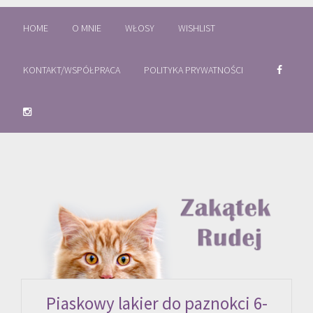
HOME
O MNIE
WŁOSY
WISHLIST
KONTAKT/WSPÓŁPRACA
POLITYKA PRYWATNOŚCI
Piaskowy lakier do paznokci 6-