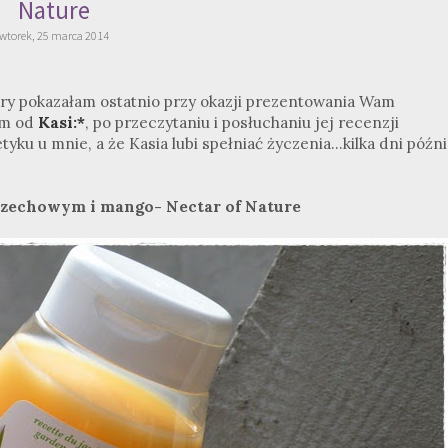
Nature
wtorek, 25 marca 2014
óry pokazałam ostatnio przy okazji prezentowania Wam
am od
Kasi:*
, po przeczytaniu i posłuchaniu jej recenzji
u u mnie, a że Kasia lubi spełniać życzenia...kilka dni późni
zechowym i mango- Nectar of Nature