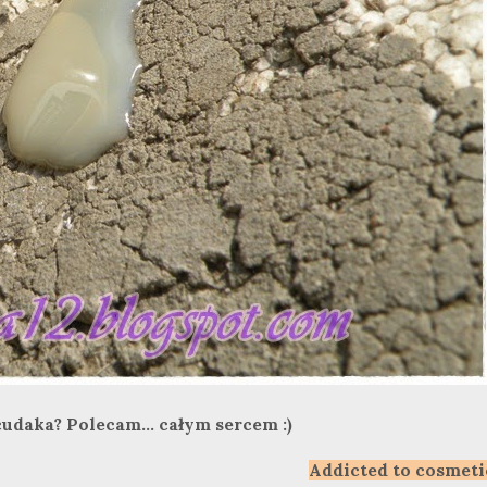
udaka? Polecam... całym sercem :)
Addicted to cosmeti