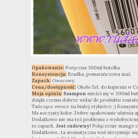
Opakowanie:
Poręczna 300ml butelka.
Konsystencja:
Rzadka, pomarańczowa maź.
Zapach:
Owocowy.
Cena/dostępność:
Około 5zł, do kupienia w Ca
Moja opinia:
Szampon
mieści się w 300ml but
dzięki czemu dobrze widać ile produktu zostało, 
Tańczące owoce na białej etykietce ;) Konsysten
Ma soczysty kolor. Dobre opakowanie ułatwia apl
Dodatkowo nie ma też problemu z wydobyciem s
to zapach.
Jest cudowny!
Połączenie mango z 
Dodatkowo...ta aromatyczna woń utrzymuje się 