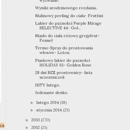
wyzwanie!
Wyniki urodzinowego rozdania..
Malinowy peeling do ciała- Fruttini
Lakier do paznokci Purple Mirage
SELECTIVE 44- Gol...
Masło do ciała różowy grejpfrut-
Fennel
Termo-Spray do prostowania
włosów- Loton
Piaskowy lakier do paznokci
HOLIDAY 61- Golden Rose
28 dni BEZ prostownicy- lista
uczestniczek
HITY lutego.
Jedenaste denko.
lutego 2014
(18)
►
stycznia 2014
(23)
►
2013
(270)
►
cs
2012
(21)
►