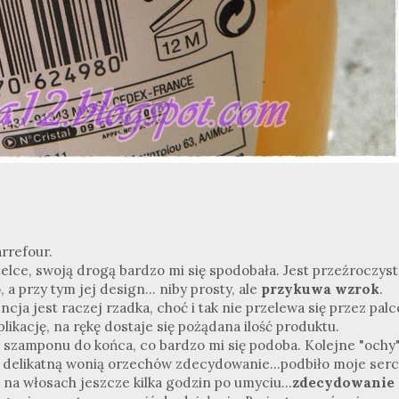
rrefour.
elce, swoją drogą bardzo mi się spodobała. Jest przeźroczyst
a przy tym jej design... niby prosty, ale
przykuwa wzrok
.
cja jest raczej rzadka, choć i tak nie przelewa się przez palc
ikację, na rękę dostaje się pożądana ilość produktu.
zamponu do końca, co bardzo mi się podoba. Kolejne "ochy".
delikatną wonią orzechów zdecydowanie...podbiło moje serc
na włosach jeszcze kilka godzin po umyciu...
zdecydowanie