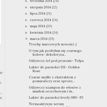
września 2014
(24)
►
sierpnia 2014
(22)
►
lipca 2014
(21)
►
czerwca 2014
(24)
►
maja 2014
(20)
►
kwietnia 2014
(24)
►
marca 2014
(29)
▼
Trochę marcowych nowości ;)
O tym jak pozbyłam się czarnego
koloru- dekoloryza...
Odżywczy żel pod prysznic- Tołpa
Lakier do paznokci 135- Golden
Rose
a-
Czarne mydło z ekstraktem z
pomarańczy oraz sprosz...
e.
Odżywczy szampon do włosów z
masłem orzechowym i m...
..
e.
Lakier do paznokci lovely 080- P2
Termoaktywne serum