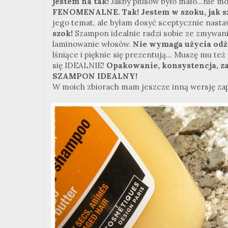
jestem na tak!
Jakby plusów było mało...nie mo
FENOMENALNE. Tak! Jestem w szoku, jak sz
jego temat, ale byłam dosyć sceptycznie nastaw
szok!
Szampon idealnie radzi sobie ze zmywani
laminowanie włosów.
Nie wymaga użycia od
lśniące i pięknie się prezentują... Muszę mu t
się IDEALNIE!
Opakowanie, konsystencja, z
SZAMPON IDEALNY!
W moich zbiorach mam jeszcze inną wersję zapa