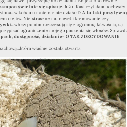
gę się nawet przyczepić do działania. Bo jest ono równie
ampon świetnie się spisuje.
Już u Kasi czytałam pochwały 
iona...w końcu u mnie nic nie działa :D
A tu taki pozytywn
em olejów. Nie straszne mu nawet i kremowanie czy
żywki
...włosy po nim rozczesują się z ogromną łatwością, są
eż przypisać ograniczenie mojego puszenia się włosów. Sprawdz
apach, dostępność, działanie- O TAK ZDECYDOWANIE
chową...która właśnie została otwarta.