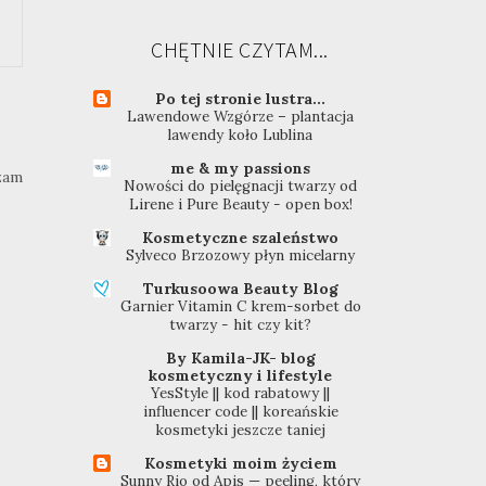
CHĘTNIE CZYTAM...
Po tej stronie lustra...
Lawendowe Wzgórze – plantacja
lawendy koło Lublina
me & my passions
zam
Nowości do pielęgnacji twarzy od
Lirene i Pure Beauty - open box!
Kosmetyczne szaleństwo
Sylveco Brzozowy płyn micelarny
Turkusoowa Beauty Blog
Garnier Vitamin C krem-sorbet do
twarzy - hit czy kit?
By Kamila-JK- blog
kosmetyczny i lifestyle
YesStyle || kod rabatowy ||
influencer code || koreańskie
kosmetyki jeszcze taniej
Kosmetyki moim życiem
Sunny Rio od Apis — peeling, który