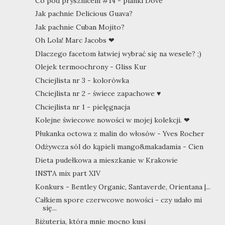
Co pod prysznicem #14 - pianki Dove
Jak pachnie Delicious Guava?
Jak pachnie Cuban Mojito?
Oh Lola! Marc Jacobs ❤
Dlaczego facetom łatwiej wybrać się na wesele? ;)
Olejek termoochrony - Gliss Kur
Chciejlista nr 3 - kolorówka
Chciejlista nr 2 - świece zapachowe ♥
Chciejlista nr 1 - pielęgnacja
Kolejne świecowe nowości w mojej kolekcji. ❤
Płukanka octowa z malin do włosów - Yves Rocher
Odżywcza sól do kąpieli mango&makadamia - Cien
Dieta pudełkowa a mieszkanie w Krakowie
INSTA mix part XIV
Konkurs - Bentley Organic, Santaverde, Orientana |...
Całkiem spore czerwcowe nowości - czy udało mi
się...
Biżuteria, która mnie mocno kusi