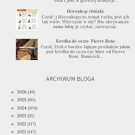
twarz jest w gorszej kondycji...
Horoskop chiński.
Cześć ;) Horoskopy to temat rzeka, jest ich
tak wiele. Wierzycie w nie? Nie ukrywam,że
sama lubię je czytać, zazwyczaj...
Kredka do oczu- Pierre Rene
Cześć, Dziś o bardzo fajnym produkcie jakim
jest kredka do oczu eye liner od Pierre
Rene. Numerek...
ARCHIWUM BLOGA
2026
(49)
►
2025
(90)
►
2024
(104)
►
2023
(91)
►
2022
(117)
►
2021
(147)
►