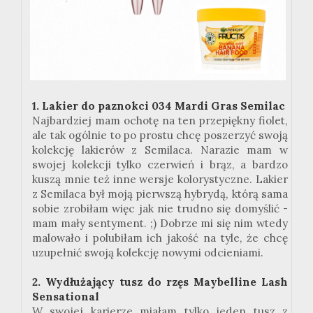
1. Lakier do paznokci 034 Mardi Gras Semilac
Najbardziej mam ochotę na ten przepiękny fiolet,
ale tak ogólnie to po prostu chcę poszerzyć swoją
kolekcję lakierów z Semilaca. Narazie mam w
swojej kolekcji tylko czerwień i brąz, a bardzo
kuszą mnie też inne wersje kolorystyczne. Lakier
z Semilaca był moją pierwszą hybrydą, którą sama
sobie zrobiłam więc jak nie trudno się domyślić -
mam mały sentyment. ;) Dobrze mi się nim wtedy
malowało i polubiłam ich jakość na tyle, że chcę
uzupełnić swoją kolekcję nowymi odcieniami.
2. Wydłużający tusz do rzęs Maybelline Lash
Sensational
W swojej karierze miałam tylko jeden tusz z