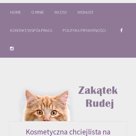
HOME
O MNIE
WŁOSY
WISHLIST
KONTAKT/WSPÓŁPRACA
POLITYKA PRYWATNOŚCI
Kosmetyczna chciejlista na