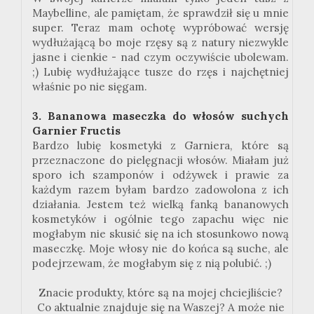
Maybelline, ale pamiętam, że sprawdził się u mnie
super. Teraz mam ochotę wypróbować wersję
wydłużającą bo moje rzęsy są z natury niezwykle
jasne i cienkie - nad czym oczywiście ubolewam.
;) Lubię wydłużające tusze do rzęs i najchętniej
właśnie po nie sięgam.
3. Bananowa maseczka do włosów suchych
Garnier Fructis
Bardzo lubię kosmetyki z Garniera, które są
przeznaczone do pielęgnacji włosów. Miałam już
sporo ich szamponów i odżywek i prawie za
każdym razem byłam bardzo zadowolona z ich
działania. Jestem też wielką fanką bananowych
kosmetyków i ogólnie tego zapachu więc nie
mogłabym nie skusić się na ich stosunkowo nową
maseczkę. Moje włosy nie do końca są suche, ale
podejrzewam, że mogłabym się z nią polubić. ;)
Znacie produkty, które są na mojej chciejliście?
Co aktualnie znajduje się na Waszej? A może nie