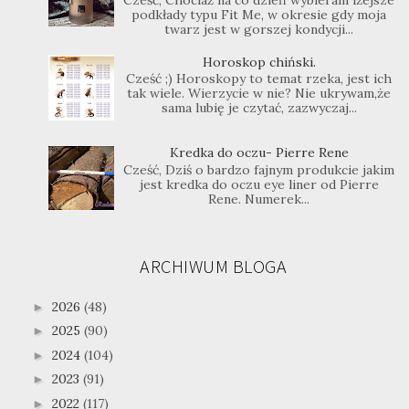
Cześć, Chociaż na co dzień wybieram lżejsze
podkłady typu Fit Me, w okresie gdy moja
twarz jest w gorszej kondycji...
Horoskop chiński.
Cześć ;) Horoskopy to temat rzeka, jest ich
tak wiele. Wierzycie w nie? Nie ukrywam,że
sama lubię je czytać, zazwyczaj...
Kredka do oczu- Pierre Rene
Cześć, Dziś o bardzo fajnym produkcie jakim
jest kredka do oczu eye liner od Pierre
Rene. Numerek...
ARCHIWUM BLOGA
2026
(48)
►
2025
(90)
►
2024
(104)
►
2023
(91)
►
2022
(117)
►