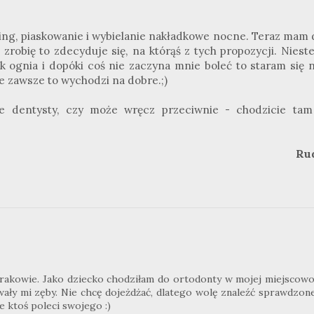
ling, piaskowanie i wybielanie nakładkowe nocne. Teraz mam 
zrobię to zdecyduje się, na którąś z tych propozycji. Niest
k ognia i dopóki coś nie zaczyna mnie boleć to staram się n
ie zawsze to wychodzi na dobre.;)
ie dentysty, czy może wręcz przeciwnie - chodzicie tam
Ru
Krakowie. Jako dziecko chodziłam do ortodonty w mojej miejscowoś
ały mi zęby. Nie chcę dojeżdżać, dlatego wolę znaleźć sprawdzon
 ktoś poleci swojego :)