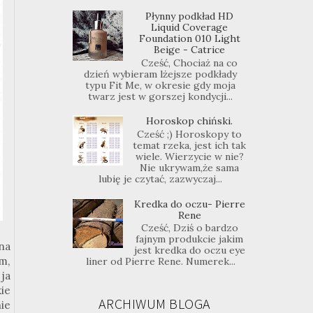
Płynny podkład HD
Liquid Coverage
Foundation 010 Light
Beige - Catrice
Cześć, Chociaż na co
dzień wybieram lżejsze podkłady
typu Fit Me, w okresie gdy moja
twarz jest w gorszej kondycji...
Horoskop chiński.
Cześć ;) Horoskopy to
temat rzeka, jest ich tak
wiele. Wierzycie w nie?
Nie ukrywam,że sama
lubię je czytać, zazwyczaj...
Kredka do oczu- Pierre
Rene
Cześć, Dziś o bardzo
fajnym produkcie jakim
na
jest kredka do oczu eye
m,
liner od Pierre Rene. Numerek...
ja
ie
ARCHIWUM BLOGA
ie