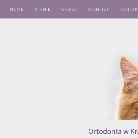
HOME
O MNIE
WŁOSY
WISHLIST
KONTAK
Ortodonta w Kr