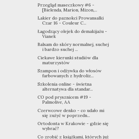
Przegląd maseczkowy #6 -
[Bielenda, Marion, Mizon,...
Lakier do paznokci Prowansalki
Czar 16 - Couleur C...
Łagodzący olejek do demakijażu -
Vianek
Balsam do skóry normalnej, suchej
i bardzo suchej ...
Ciekawe kierunki studiów dla
maturzystów
Szampon i odżywka do włosów
farbowanych z hydroliz...
Szkolenia online - świetna
alternatywa dla standar...
CO pod prysznicem #19 -
Palmolive, AA
Czerwcowe denko - co udało mi
się zużyć w poprzedn...
Ortodonta w Krakowie - gdzie się
wybrać?
Co zrobić z książkami, których już