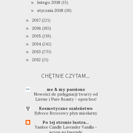
lutego 2018
(15)
►
stycznia 2018
(38)
►
2017
(221)
►
2016
(183)
►
2015
(218)
►
2014
(242)
►
2013
(270)
►
2012
(21)
►
CHĘTNIE CZYTAM...
me & my passions
Nowości do pielęgnacji twarzy od
Lirene i Pure Beauty - open box!
Kosmetyczne szaleństwo
Sylveco Brzozowy płyn micelarny
Po tej stronie lustra...
Yankee Candle Lavender Vanilla -
sezon na lawendę