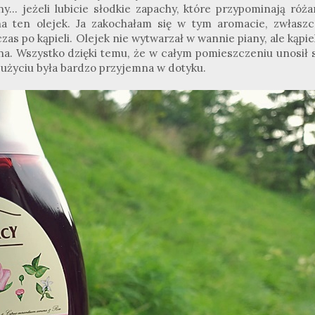
y... jeżeli lubicie słodkie zapachy, które przypominają róża
 na ten olejek. Ja zakochałam się w tym aromacie, zwłaszc
zas po kąpieli. Olejek nie wytwarzał w wannie piany, ale kąpie
na. Wszystko dzięki temu, że w całym pomieszczeniu unosił s
 użyciu była bardzo przyjemna w dotyku.