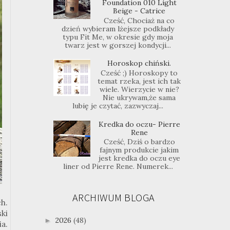
Foundation 010 Light
Beige - Catrice
Cześć, Chociaż na co
dzień wybieram lżejsze podkłady
typu Fit Me, w okresie gdy moja
twarz jest w gorszej kondycji...
Horoskop chiński.
Cześć ;) Horoskopy to
temat rzeka, jest ich tak
wiele. Wierzycie w nie?
Nie ukrywam,że sama
lubię je czytać, zazwyczaj...
Kredka do oczu- Pierre
Rene
Cześć, Dziś o bardzo
fajnym produkcie jakim
jest kredka do oczu eye
liner od Pierre Rene. Numerek...
ARCHIWUM BLOGA
h.
ki
2026
(48)
►
ia.