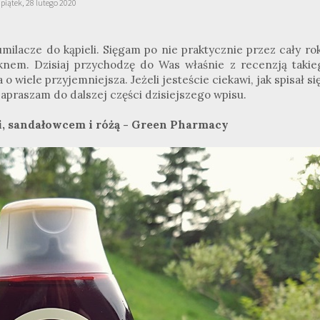
piątek, 28 lutego 2020
umilacze do kąpieli. Sięgam po nie praktycznie przez cały ro
knem. Dzisiaj przychodzę do Was właśnie z recenzją takie
o wiele przyjemniejsza. Jeżeli jesteście ciekawi, jak spisał si
apraszam do dalszej części dzisiejszego wpisu.
li, sandałowcem i różą - Green Pharmacy