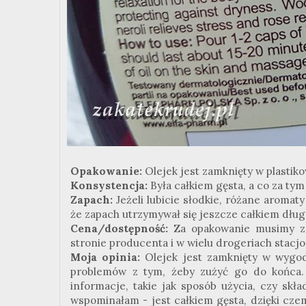
Opakowanie:
Olejek jest zamknięty w plasti
Konsystencja:
Była całkiem gęsta, a co za tym
Zapach:
Jeżeli lubicie słodkie, różane aroma
że zapach utrzymywał się jeszcze całkiem długo
Cena/dostępność:
Za opakowanie musimy za
stronie producenta i w wielu drogeriach stacj
Moja opinia:
Olejek jest zamknięty w wyg
problemów z tym, żeby zużyć go do końca.
informacje, takie jak sposób użycia, czy skł
wspominałam - jest całkiem gęsta, dzięki czem