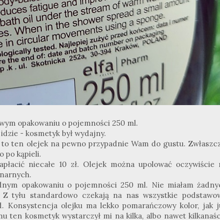
kowym opakowaniu o pojemności 250 ml.
 idzie - kosmetyk był wydajny.
ty to ten olejek na pewno przypadnie Wam do gustu. Zwłaszcz
 po kąpieli.
płacić niecałe 10 zł. Olejek można upolować oczywiście 
onarnych.
odnym opakowaniu o pojemności 250 ml. Nie miałam żadny
 Z tyłu standardowo czekają na nas wszystkie podstawo
ad. Konsystencja olejku ma lekko pomarańczowy kolor, jak j
u ten kosmetyk wystarczył mi na kilka, albo nawet kilkanaśc