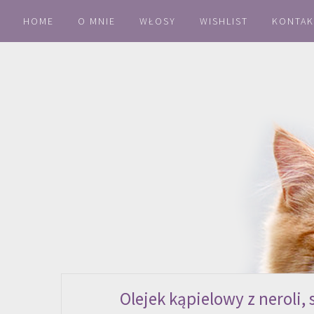
HOME
O MNIE
WŁOSY
WISHLIST
KONTAK
Olejek kąpielowy z neroli