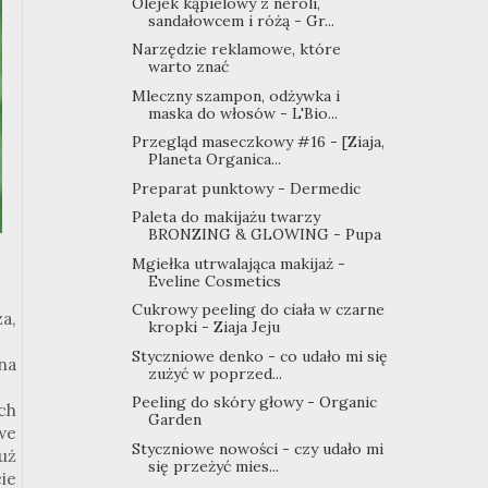
Olejek kąpielowy z neroli,
sandałowcem i różą - Gr...
Narzędzie reklamowe, które
warto znać
Mleczny szampon, odżywka i
maska do włosów - L'Bio...
Przegląd maseczkowy #16 - [Ziaja,
Planeta Organica...
Preparat punktowy - Dermedic
Paleta do makijażu twarzy
BRONZING & GLOWING - Pupa
Mgiełka utrwalająca makijaż -
Eveline Cosmetics
Cukrowy peeling do ciała w czarne
a,
kropki - Ziaja Jeju
Styczniowe denko - co udało mi się
na
zużyć w poprzed...
Peeling do skóry głowy - Organic
ch
Garden
we
Styczniowe nowości - czy udało mi
uż
się przeżyć mies...
ie