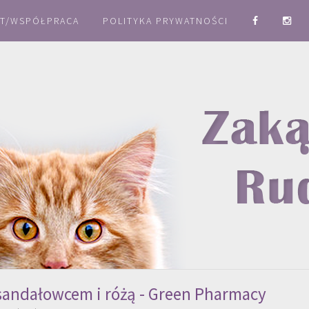
T/WSPÓŁPRACA
POLITYKA PRYWATNOŚCI
, sandałowcem i różą - Green Pharmacy