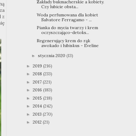
Zakłady bukmacherskie a kobiety.
ną
Czy lubicie obsta...
za
Woda perfumowana dla kobiet
l z
Salvatore Ferragamo - ...
ię
Pianka do mycia twarzy i krem
oczyszczająco-detoks...
Regenerujący krem do rąk
awokado i hibiskus - Eveline
stycznia 2020
(13)
►
2019
(216)
►
2018
(233)
►
2017
(221)
►
2016
(183)
►
2015
(218)
►
2014
(242)
►
2013
(270)
►
2012
(21)
►