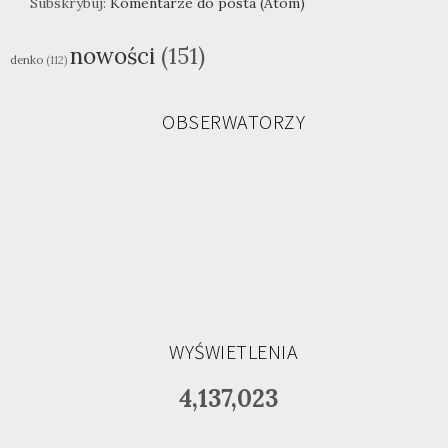
Subskrybuj:
Komentarze do posta (Atom)
nowości
(151)
denko
(112)
OBSERWATORZY
WYŚWIETLENIA
4,137,023