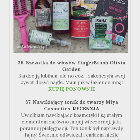
36. Szczotka do włosów FingerBrush Olivia
Garden
Bardzo ją lubiłam, ale no cóż... zakończyła swój
żywot dosyć nagle. Mam już w łazience inną!
KUPIĘ PONOWNIE
37. Nawilżający tonik do twarzy Miya
Cosmetics.
RECENZJA
Uwielbiam nawilżające kosmetyki i są stałym
elementem zarówno mojej wieczornej, jak i
porannej pielęgnacji. Ten tonik był naprawdę
fajny! Świetnie odświeżał i całkiem nieźle