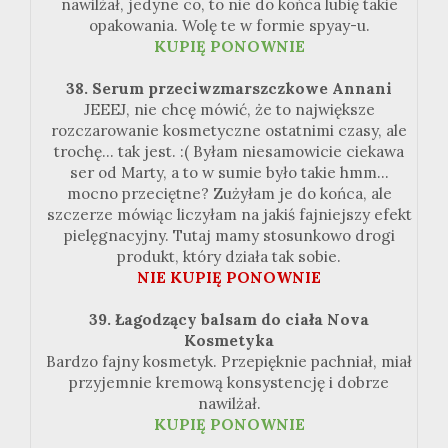
nawilżał, jedyne co, to nie do końca lubię takie
opakowania. Wolę te w formie spyay-u.
KUPIĘ PONOWNIE
38. Serum przeciwzmarszczkowe Annani
JEEEJ, nie chcę mówić, że to największe
rozczarowanie kosmetyczne ostatnimi czasy, ale
trochę... tak jest. :( Byłam niesamowicie ciekawa
ser od Marty, a to w sumie było takie hmm...
mocno przeciętne? Zużyłam je do końca, ale
szczerze mówiąc liczyłam na jakiś fajniejszy efekt
pielęgnacyjny. Tutaj mamy stosunkowo drogi
produkt, który działa tak sobie.
NIE KUPIĘ PONOWNIE
39. Łagodzący balsam do ciała Nova
Kosmetyka
Bardzo fajny kosmetyk. Przepięknie pachniał, miał
przyjemnie kremową konsystencję i dobrze
nawilżał.
KUPIĘ PONOWNIE