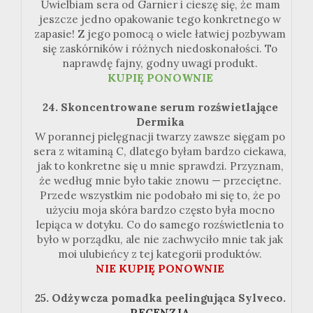
Uwielbiam sera od Garnier i cieszę się, że mam
jeszcze jedno opakowanie tego konkretnego w
zapasie! Z jego pomocą o wiele łatwiej pozbywam
się zaskórników i różnych niedoskonałości. To
naprawdę fajny, godny uwagi produkt.
KUPIĘ PONOWNIE
24. Skoncentrowane serum rozświetlające
Dermika
W porannej pielęgnacji twarzy zawsze sięgam po
sera z witaminą C, dlatego byłam bardzo ciekawa,
jak to konkretne się u mnie sprawdzi. Przyznam,
że według mnie było takie znowu — przeciętne.
Przede wszystkim nie podobało mi się to, że po
użyciu moja skóra bardzo często była mocno
lepiąca w dotyku. Co do samego rozświetlenia to
było w porządku, ale nie zachwyciło mnie tak jak
moi ulubieńcy z tej kategorii produktów.
NIE KUPIĘ PONOWNIE
25. Odżywcza pomadka peelingująca Sylveco.
RECENZJA