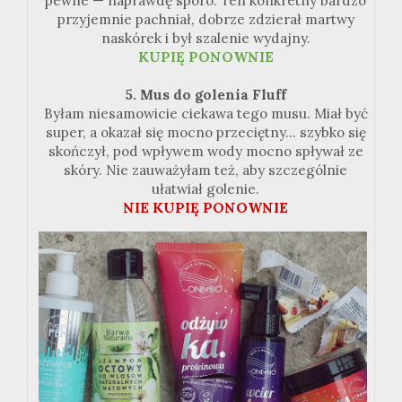
pewne — naprawdę sporo. Ten konkretny bardzo
przyjemnie pachniał, dobrze zdzierał martwy
naskórek i był szalenie wydajny.
KUPIĘ PONOWNIE
5. Mus do golenia Fluff
Byłam niesamowicie ciekawa tego musu. Miał być
super, a okazał się mocno przeciętny... szybko się
skończył, pod wpływem wody mocno spływał ze
skóry. Nie zauważyłam też, aby szczególnie
ułatwiał golenie.
NIE KUPIĘ PONOWNIE