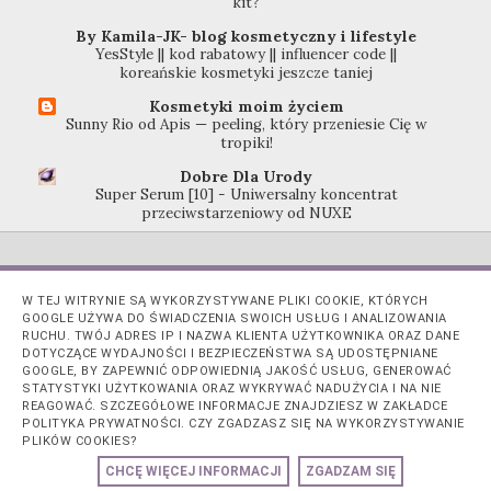
kit?
By Kamila-JK- blog kosmetyczny i lifestyle
YesStyle || kod rabatowy || influencer code ||
koreańskie kosmetyki jeszcze taniej
Kosmetyki moim życiem
Sunny Rio od Apis — peeling, który przeniesie Cię w
tropiki!
Dobre Dla Urody
Super Serum [10] - Uniwersalny koncentrat
przeciwstarzeniowy od NUXE
W TEJ WITRYNIE SĄ WYKORZYSTYWANE PLIKI COOKIE, KTÓRYCH
GOOGLE UŻYWA DO ŚWIADCZENIA SWOICH USŁUG I ANALIZOWANIA
RUCHU. TWÓJ ADRES IP I NAZWA KLIENTA UŻYTKOWNIKA ORAZ DANE
DOTYCZĄCE WYDAJNOŚCI I BEZPIECZEŃSTWA SĄ UDOSTĘPNIANE
GOOGLE, BY ZAPEWNIĆ ODPOWIEDNIĄ JAKOŚĆ USŁUG, GENEROWAĆ
STATYSTYKI UŻYTKOWANIA ORAZ WYKRYWAĆ NADUŻYCIA I NA NIE
REAGOWAĆ. SZCZEGÓŁOWE INFORMACJE ZNAJDZIESZ W ZAKŁADCE
POLITYKA PRYWATNOŚCI. CZY ZGADZASZ SIĘ NA WYKORZYSTYWANIE
PLIKÓW COOKIES?
CHCĘ WIĘCEJ INFORMACJI
ZGADZAM SIĘ