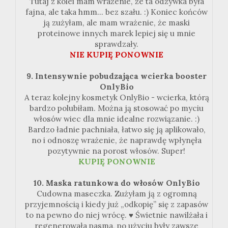
Tutaj z kolei mam wrażenie, że ta odżywka była
fajna, ale taka hmm... bez szału. :) Koniec końców
ją zużyłam, ale mam wrażenie, że maski
proteinowe innych marek lepiej się u mnie
sprawdzały.
NIE KUPIĘ PONOWNIE
9. Intensywnie pobudzająca wcierka booster
OnlyBio
A teraz kolejny kosmetyk OnlyBio - wcierka, którą
bardzo polubiłam. Można ją stosować po myciu
włosów wiec dla mnie idealne rozwiązanie. :)
Bardzo ładnie pachniała, łatwo się ją aplikowało,
no i odnoszę wrażenie, że naprawdę wpłynęła
pozytywnie na porost włosów. Super!
KUPIĘ PONOWNIE
10. Maska ratunkowa do włosów OnlyBio
Cudowna maseczka. Zużyłam ją z ogromną
przyjemnością i kiedy już „odkopię” się z zapasów
to na pewno do niej wrócę. ♥ Świetnie nawilżała i
regenerowała pasma, po użyciu były zawsze