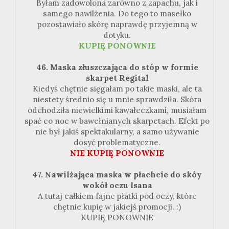
Byłam zadowolona zarówno z zapachu, jak i
samego nawilżenia. Do tego to masełko
pozostawiało skórę naprawdę przyjemną w
dotyku.
KUPIĘ PONOWNIE
46. Maska złuszczająca do stóp w formie
skarpet Regital
Kiedyś chętnie sięgałam po takie maski, ale ta
niestety średnio się u mnie sprawdziła. Skóra
odchodziła niewielkimi kawałeczkami, musiałam
spać co noc w bawełnianych skarpetach. Efekt po
nie był jakiś spektakularny, a samo używanie
dosyć problematyczne.
NIE KUPIĘ PONOWNIE
47. Nawilżająca maska w płachcie do skóy
wokół oczu Isana
A tutaj całkiem fajne płatki pod oczy, które
chętnie kupię w jakiejś promocji. :)
KUPIĘ PONOWNIE