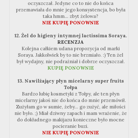
oczyszczał. Jedyne co to nie do końca
przemawiała do mnie jego konsystencja, bo była
taka hmm... zbyt żelowa?
NIE KUPIĘ PONOWNIE
12. Żel do higieny intymnej lactissima Soraya.
RECENZJA
Kolejna całkiem udana propozycja od marki
Soraya. Jakkolwiek by to nie brzmiało. :) Ten żel
był wydajny, nie podrażniał i dobrze oczyszczał.
KUPIĘ PONOWNIE
13. Nawilżający płyn micelarny super fruits
Tołpa
Bardzo lubię kosmetyki z Tołpy, ale ten płyn
micelarny jakoś nie do końca do mnie przemówił.
Zużyłam go w sumie, żeby... go zużyć, ale miłości
nie było. ;) Miał dziwny zapach i mam wrażenie, że
do dokładnego makijazu konieczne było mocne
pocieranie buzi.
NIE KUPIĘ PONOWNIE