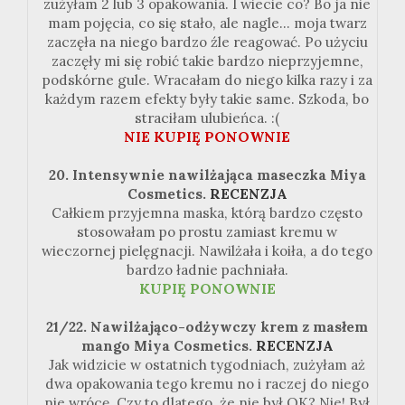
zużyłam 2 lub 3 opakowania. I wiecie co? Bo ja nie
mam pojęcia, co się stało, ale nagle... moja twarz
zaczęła na niego bardzo źle reagować. Po użyciu
zaczęły mi się robić takie bardzo nieprzyjemne,
podskórne gule. Wracałam do niego kilka razy i za
każdym razem efekty były takie same. Szkoda, bo
straciłam ulubieńca. :(
NIE KUPIĘ PONOWNIE
20. Intensywnie nawilżająca maseczka Miya
Cosmetics.
RECENZJA
Całkiem przyjemna maska, którą bardzo często
stosowałam po prostu zamiast kremu w
wieczornej pielęgnacji. Nawilżała i koiła, a do tego
bardzo ładnie pachniała.
KUPIĘ PONOWNIE
21/22. Nawilżająco-odżywczy krem z masłem
mango Miya Cosmetics.
RECENZJA
Jak widzicie w ostatnich tygodniach, zużyłam aż
dwa opakowania tego kremu no i raczej do niego
nie wrócę. Czy to dlatego, że nie był OK? Nie! Był