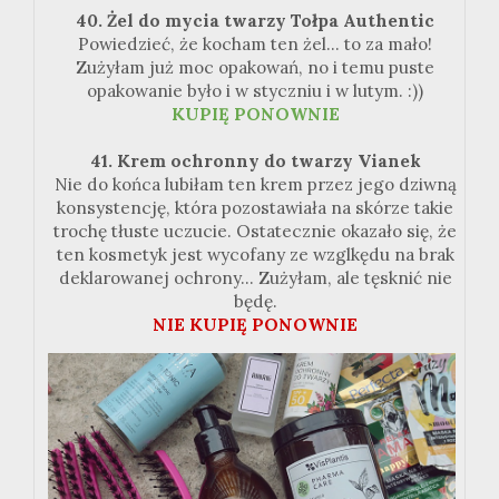
40. Żel do mycia twarzy Tołpa Authentic
Powiedzieć, że kocham ten żel... to za mało!
Zużyłam już moc opakowań, no i temu puste
opakowanie było i w styczniu i w lutym. :))
KUPIĘ PONOWNIE
41. Krem ochronny do twarzy Vianek
Nie do końca lubiłam ten krem przez jego dziwną
konsystencję, która pozostawiała na skórze takie
trochę tłuste uczucie. Ostatecznie okazało się, że
ten kosmetyk jest wycofany ze wzglkędu na brak
deklarowanej ochrony... Zużyłam, ale tęsknić nie
będę.
NIE KUPIĘ PONOWNIE