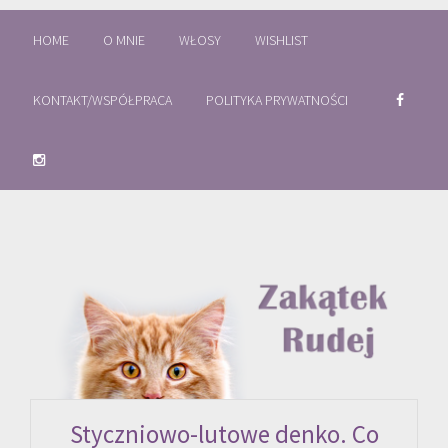
HOME
O MNIE
WŁOSY
WISHLIST
KONTAKT/WSPÓŁPRACA
POLITYKA PRYWATNOŚCI
Styczniowo-lutowe denko. Co