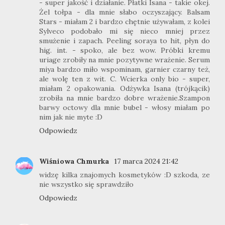
- super jakość i działanie. Płatki Isana - takie okej.
Żel tołpa - dla mnie słabo oczyszający. Balsam
Stars - miałam 2 i bardzo chętnie używałam, z kolei
Sylveco podobało mi się nieco mniej przez
smużenie i zapach. Peeling soraya to hit, płyn do
hig. int. - spoko, ale bez wow. Próbki kremu
uriage zrobiły na mnie pozytywne wrażenie. Serum
miya bardzo miło wspominam, garnier czarny też,
ale wolę ten z wit. C. Wcierka only bio - super,
miałam 2 opakowania. Odżywka Isana (trójkącik)
zrobiła na mnie bardzo dobre wrażenie.Szampon
barwy octowy dla mnie bubel - włosy miałam po
nim jak nie myte :D
Odpowiedz
Wiśniowa Chmurka
17 marca 2024 21:42
widzę kilka znajomych kosmetyków :D szkoda, ze
nie wszystko się sprawdziło
Odpowiedz