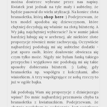
można dostrzec wybrane przez nas napisy.
Kwiatek jest jednak na tyle mały i subtelny, że
będzie pasował do wielu stylizacji. Na koniec złota
bransoletka, którą
shop here
:) Podejrzewam, że
ten model spodoba się dziewczynom, które
chętniej decydują się właśnie na złotą biżuterię. A
Wy jaką najchętniej wybieracie? Ja w sumie jakoś
bardziej lubuję się w srebrnej, ale niektóre złote
propozycje również mnie zachwycają. Oczywiście
najbardziej podobają mi się subtelne dodatki -
jest sporo osób, które dosłownie obwiesza się
czym tylko może. Nigdy nie byłam fanką takiego
przepychu i wyjątkowo nie podobają mi się takie
sposoby dobierania biżuterii. :) Lubię, gdy
bransoletka np. współgra z kolczykami, albo
wisiorkiem. A trzy współgrające ze sobą rzeczy to
już w ogóle bajka.
Jak podobają Wam się propozycje z dzisiejszego
wpisu? Do mnie najbardziej przemawia chyba ta
bransoletka z kwiatuszkiem. Podejrzewam, że