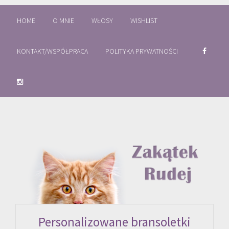
HOME
O MNIE
WŁOSY
WISHLIST
KONTAKT/WSPÓŁPRACA
POLITYKA PRYWATNOŚCI
Personalizowane bransoletki